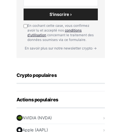
S'inscrire ›
En cochant cette case, vous confirmez
avoir lu et accepté nos
conditions
d'utilisation
concernant le traitement des
données soumises via ce formulaire.
En savoir plus sur notre newsletter crypto →
Crypto populaires
Actions populaires
NVIDIA (NVDA)
Apple (AAPL)