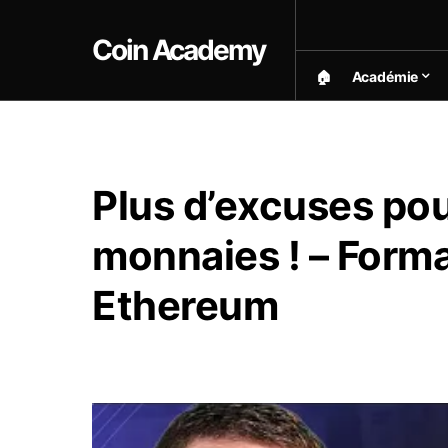
Coin Academy
🏠︎
Académie
Plus d’excuses pou
monnaies ! – Forma
Ethereum