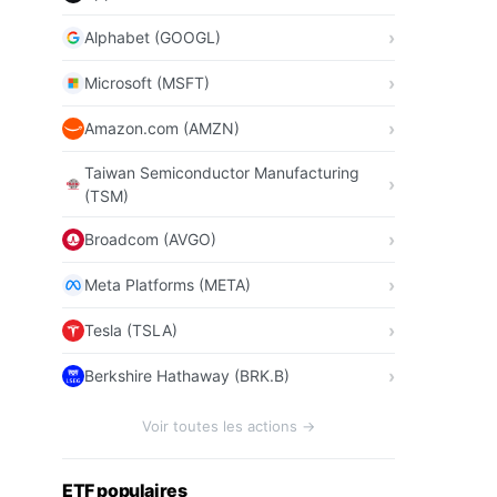
Alphabet (GOOGL)
Microsoft (MSFT)
Amazon.com (AMZN)
Taiwan Semiconductor Manufacturing
(TSM)
Broadcom (AVGO)
Meta Platforms (META)
Tesla (TSLA)
Berkshire Hathaway (BRK.B)
Voir toutes les actions →
ETF populaires