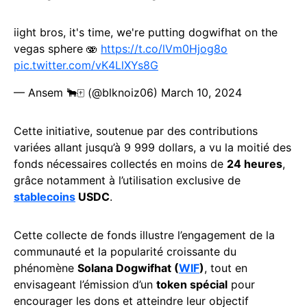
iight bros, it's time, we're putting dogwifhat on the
vegas sphere 🫨
https://t.co/lVm0Hjog8o
pic.twitter.com/vK4LlXYs8G
— Ansem 🐂🀄️ (@blknoiz06)
March 10, 2024
Cette initiative, soutenue par des contributions
variées allant jusqu’à 9 999 dollars, a vu la moitié des
fonds nécessaires collectés en moins de
24 heures
,
grâce notamment à l’utilisation exclusive de
stablecoins
USDC
.
Cette collecte de fonds illustre l’engagement de la
communauté et la popularité croissante du
phénomène
Solana Dogwifhat (
WIF
)
, tout en
envisageant l’émission d’un
token spécial
pour
encourager les dons et atteindre leur objectif