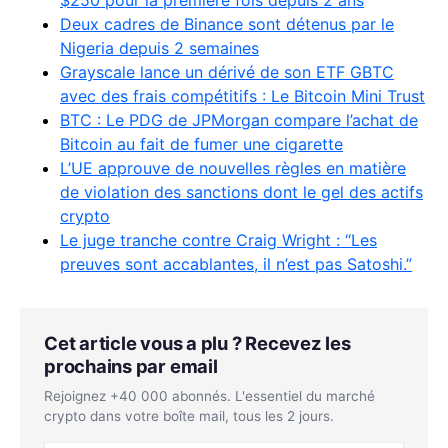
$250 pour la première fois depuis 2 ans
Deux cadres de Binan
c
e sont détenus par le
Nigeria depuis 2 semaines
Grayscale lance un dérivé de son ETF GBTC
avec des frais compétitifs : Le Bitcoin Mini Trust
BTC : Le PDG de JPMorgan compare l’achat de
Bitcoin au fait de fumer une cigarette
L’UE approuve de nouvelles règles en matière
de violation des sanctions dont le gel des actifs
crypto
Le juge tranche contre Craig Wright : “Les
preuves sont accablantes, il n’est pas Satoshi.”
Cet article vous a plu ? Recevez les
prochains par email
Rejoignez +40 000 abonnés. L'essentiel du marché
crypto dans votre boîte mail, tous les 2 jours.