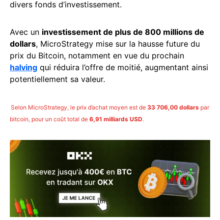
divers fonds d’investissement.
Avec un
investissement de plus de 800 millions de
dollars
, MicroStrategy mise sur la hausse future du
prix du Bitcoin, notamment en vue du prochain
halving
qui réduira l’offre de moitié, augmentant ainsi
potentiellement sa valeur.
Selon MicroStrategy, le prix d’achat moyen est de
33 706,00 dollars
par
bitcoin, pour un coût total de
6,91 milliards USD
.