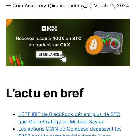
— Coin Academy (@coinacademy_fr)
March 16, 2024
L’actu en bref
L’ETF IBIT de BlackRock détient plus de BTC
que MicroStrategy de Michael Saylor
Les actions COIN de Coinbase dépassent les