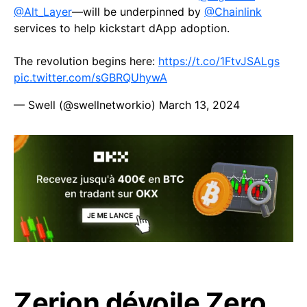
@Alt_Layer
—will be underpinned by
@Chainlink
services to help kickstart dApp adoption.
The revolution begins here:
https://t.co/1FtvJSALgs
pic.twitter.com/sGBRQUhywA
— Swell (@swellnetworkio)
March 13, 2024
Zerion dévoile Zero