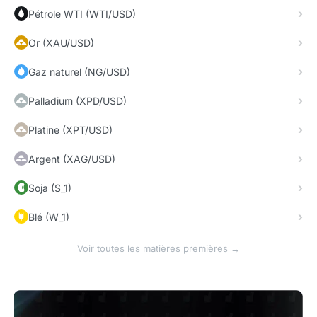
Pétrole WTI (WTI/USD)
Or (XAU/USD)
Gaz naturel (NG/USD)
Palladium (XPD/USD)
Platine (XPT/USD)
Argent (XAG/USD)
Soja (S_1)
Blé (W_1)
Voir toutes les matières premières →