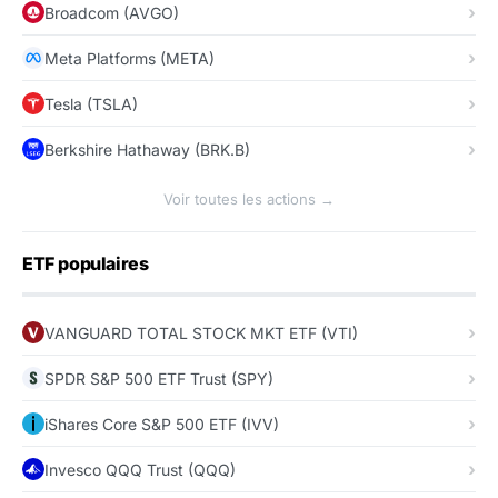
Broadcom (AVGO)
Meta Platforms (META)
Tesla (TSLA)
Berkshire Hathaway (BRK.B)
Voir toutes les actions →
ETF populaires
VANGUARD TOTAL STOCK MKT ETF (VTI)
SPDR S&P 500 ETF Trust (SPY)
iShares Core S&P 500 ETF (IVV)
Invesco QQQ Trust (QQQ)