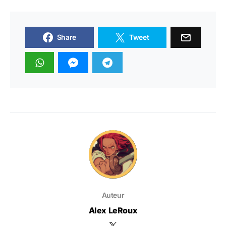
Share
Tweet
Auteur
Alex LeRoux