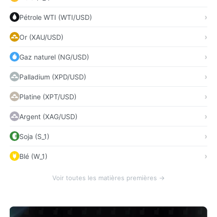
Pétrole WTI (WTI/USD)
Or (XAU/USD)
Gaz naturel (NG/USD)
Palladium (XPD/USD)
Platine (XPT/USD)
Argent (XAG/USD)
Soja (S_1)
Blé (W_1)
Voir toutes les matières premières →