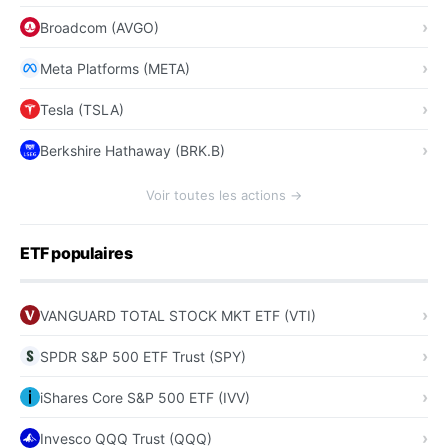
Broadcom (AVGO)
Meta Platforms (META)
Tesla (TSLA)
Berkshire Hathaway (BRK.B)
Voir toutes les actions →
ETF populaires
VANGUARD TOTAL STOCK MKT ETF (VTI)
SPDR S&P 500 ETF Trust (SPY)
iShares Core S&P 500 ETF (IVV)
Invesco QQQ Trust (QQQ)