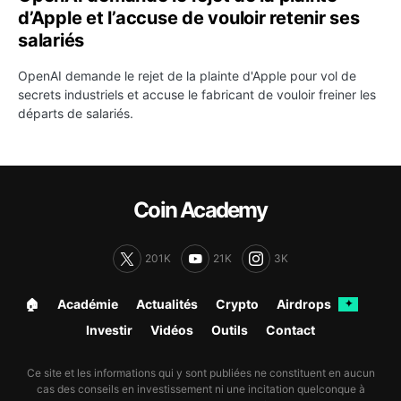
d’Apple et l’accuse de vouloir retenir ses
salariés
OpenAI demande le rejet de la plainte d'Apple pour vol de
secrets industriels et accuse le fabricant de vouloir freiner les
départs de salariés.
Coin Academy
201K
21K
3K
🏠︎
Académie
Actualités
Crypto
Airdrops
✦
Investir
Vidéos
Outils
Contact
Ce site et les informations qui y sont publiées ne constituent en aucun
cas des conseils en investissement ni une incitation quelconque à