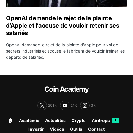
OpenAI demande le rejet de la plainte
d’Apple et l’accuse de vouloir retenir ses
salariés
OpenAI demande le rejet de la plainte d'Apple pour vol de
secrets industriels et accuse le fabricant de vouloir freiner les
départs de salariés.
Coin Academy
201K
21K
3K
🏠︎
Académie
Actualités
Crypto
Airdrops
✦
Investir
Vidéos
Outils
Contact