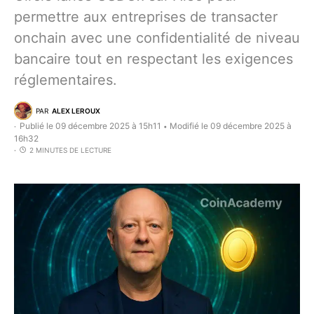
permettre aux entreprises de transacter
onchain avec une confidentialité de niveau
bancaire tout en respectant les exigences
réglementaires.
PAR
ALEX LEROUX
Publié le 09 décembre 2025 à 15h11
Modifié le 09 décembre 2025 à
•
16h32
2 MINUTES DE LECTURE