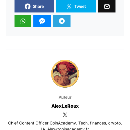
Share
Tweet
Auteur
Alex LeRoux
Chief Content Officer CoinAcademy. Tech, finances, crypto,
IA. Alex@coinacademy.fr