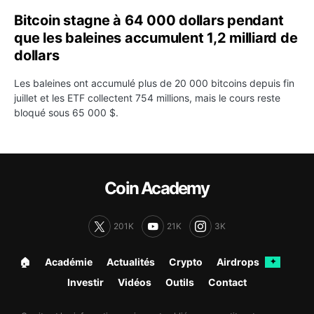
Bitcoin stagne à 64 000 dollars pendant
que les baleines accumulent 1,2 milliard de
dollars
Les baleines ont accumulé plus de 20 000 bitcoins depuis fin
juillet et les ETF collectent 754 millions, mais le cours reste
bloqué sous 65 000 $.
Coin Academy
201K
21K
3K
🏠︎
Académie
Actualités
Crypto
Airdrops
✦
Investir
Vidéos
Outils
Contact