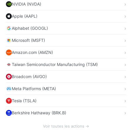
NVIDIA (NVDA)
Apple (AAPL)
Alphabet (GOOGL)
Microsoft (MSFT)
Amazon.com (AMZN)
Taiwan Semiconductor Manufacturing (TSM)
Broadcom (AVGO)
Meta Platforms (META)
Tesla (TSLA)
Berkshire Hathaway (BRK.B)
Voir toutes les actions →