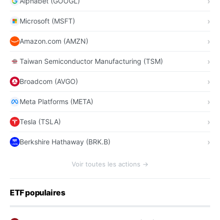
Alphabet (GOOGL)
Microsoft (MSFT)
Amazon.com (AMZN)
Taiwan Semiconductor Manufacturing (TSM)
Broadcom (AVGO)
Meta Platforms (META)
Tesla (TSLA)
Berkshire Hathaway (BRK.B)
Voir toutes les actions →
ETF populaires