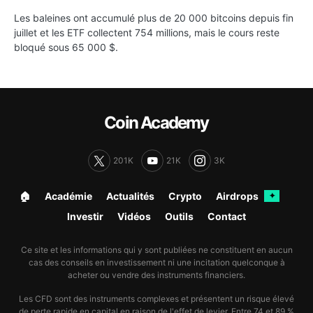
Les baleines ont accumulé plus de 20 000 bitcoins depuis fin
juillet et les ETF collectent 754 millions, mais le cours reste
bloqué sous 65 000 $.
Coin Academy
201K
21K
3K
🏠︎
Académie
Actualités
Crypto
Airdrops
✦
Investir
Vidéos
Outils
Contact
Ce site et les informations qui y sont publiées ne constituent en aucun
cas des conseils en investissement ni une incitation quelconque à
acheter ou vendre des instruments financiers.
Les CFD sont des instruments complexes et présentent un risque élevé
de perte rapide en capital en raison de l'effet de levier. Entre 74 et 89 %