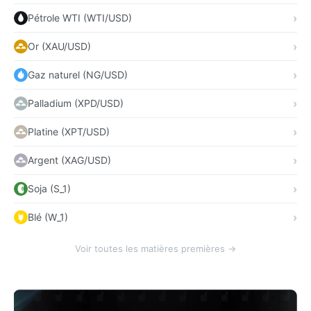
Pétrole WTI (WTI/USD)
Or (XAU/USD)
Gaz naturel (NG/USD)
Palladium (XPD/USD)
Platine (XPT/USD)
Argent (XAG/USD)
Soja (S_1)
Blé (W_1)
Voir toutes les matières premières →