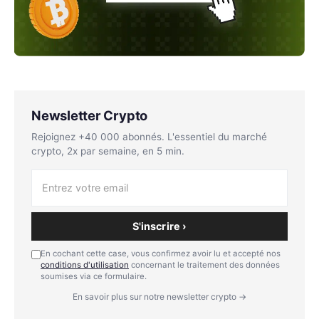
Newsletter Crypto
Rejoignez +40 000 abonnés. L'essentiel du marché
crypto, 2x par semaine, en 5 min.
S'inscrire ›
En cochant cette case, vous confirmez avoir lu et accepté nos
conditions d'utilisation
concernant le traitement des données
soumises via ce formulaire.
En savoir plus sur notre newsletter crypto →