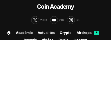
Coin Academy
201K
21K
3K
🏠︎
Académie
Actualités
Crypto
Airdrops
✦
Investir
Vidéos
Outils
Contact
Ce site et les informations qui y sont publiées ne constituent en aucun
cas des conseils en investissement ni une incitation quelconque à
acheter ou vendre des instruments financiers.
Les CFD sont des instruments complexes et présentent un risque élevé
de perte rapide en capital en raison de l'effet de levier. Entre 74 et 89 %
des comptes de clients de détail perdent de l'argent lors de la
négociation de CFD.
Vous devez vous assurer que vous comprenez comment les CFD
fonctionnent et que vous pouvez vous permettre de prendre le risque
élevé de perdre votre argent