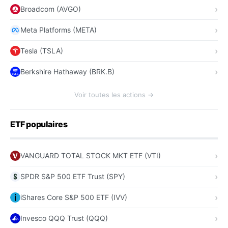
Broadcom (AVGO)
Meta Platforms (META)
Tesla (TSLA)
Berkshire Hathaway (BRK.B)
Voir toutes les actions →
ETF populaires
VANGUARD TOTAL STOCK MKT ETF (VTI)
SPDR S&P 500 ETF Trust (SPY)
iShares Core S&P 500 ETF (IVV)
Invesco QQQ Trust (QQQ)