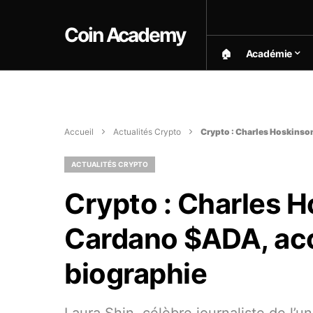
Coin Academy
🏠︎
Académie
Accueil
Actualités Crypto
Crypto : Charles Hoskinson
ACTUALITÉS CRYPTO
Crypto : Charles H
Cardano $ADA, accu
biographie