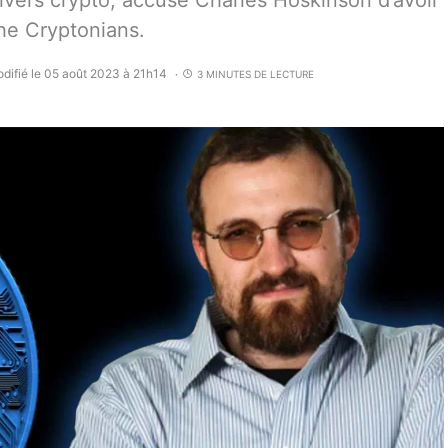
nivers crypto, accuse Charles Hoskinson d’avoir
the Cryptonians.
difié le 05 août 2023 à 21h14
3 MINUTES DE LECTURE