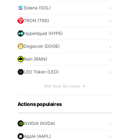
Solana (SOL)
TRON (TRX)
Hyperliquid (HYPE)
Dogecoin (DOGE)
Rain (RAIN)
LEO Token (LEO)
Voir tous les cours →
Actions populaires
NVIDIA (NVDA)
Apple (AAPL)