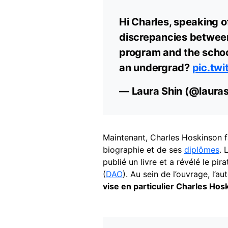
Hi Charles, speaking o
discrepancies between
program and the school
an undergrad?
pic.tw
— Laura Shin (@laura
Maintenant, Charles Hoskinson fai
biographie et de ses
diplômes
. 
publié un livre et a révélé le p
(
DAO
). Au sein de l’ouvrage, l’a
vise en particulier Charles Hosk