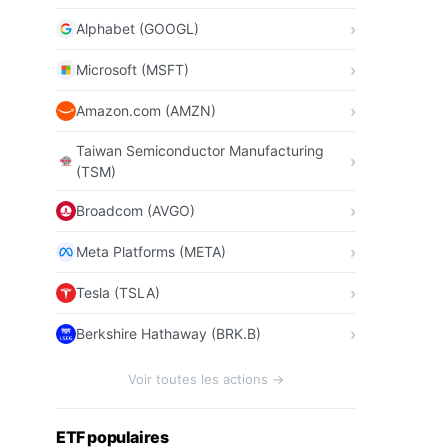
Alphabet (GOOGL)
Microsoft (MSFT)
Amazon.com (AMZN)
Taiwan Semiconductor Manufacturing
(TSM)
Broadcom (AVGO)
Meta Platforms (META)
Tesla (TSLA)
Berkshire Hathaway (BRK.B)
Voir toutes les actions →
ETF populaires