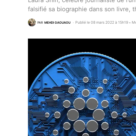
Laura Shin, célèbre journaliste de l’u
falsifié sa biographie dans son livre, 
Publié le 08 mars 2022 à 15h19
Mo
PAR
MEHDI GAOUAOU
•