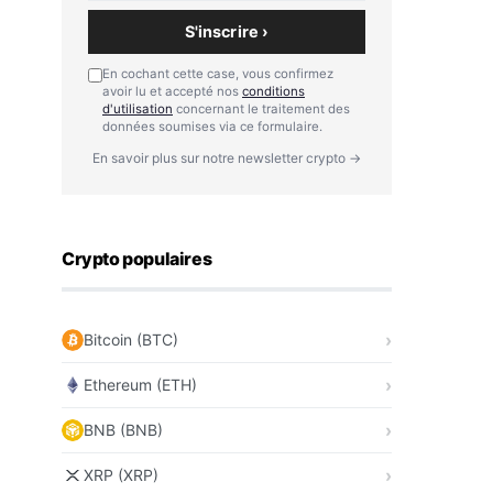
S'inscrire ›
En cochant cette case, vous confirmez
avoir lu et accepté nos
conditions
d'utilisation
concernant le traitement des
données soumises via ce formulaire.
En savoir plus sur notre newsletter crypto →
Crypto populaires
Bitcoin (BTC)
Ethereum (ETH)
BNB (BNB)
XRP (XRP)