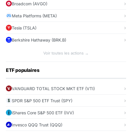
Broadcom (AVGO)
Meta Platforms (META)
Tesla (TSLA)
Berkshire Hathaway (BRK.B)
Voir toutes les actions →
ETF populaires
VANGUARD TOTAL STOCK MKT ETF (VTI)
SPDR S&P 500 ETF Trust (SPY)
iShares Core S&P 500 ETF (IVV)
Invesco QQQ Trust (QQQ)