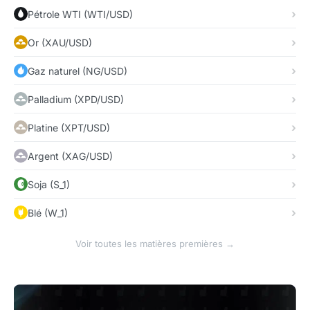
Pétrole WTI (WTI/USD)
Or (XAU/USD)
Gaz naturel (NG/USD)
Palladium (XPD/USD)
Platine (XPT/USD)
Argent (XAG/USD)
Soja (S_1)
Blé (W_1)
Voir toutes les matières premières →