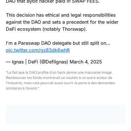
DAO that Bybit hacker paid in SWAP FEES.
This decision has ethical and legal responsibilities
against the DAO and sets a precedent for the wider
DeFi ecosystem (notably Thorswap).
I'm a Paraswap DAO delegate but still split on…
pic.twitter.com/gz83dk6whR
— Ignas | DeFi (@DefiIgnas)
March 4, 2025
“Le fait que la DAO profite d’un hack donne une mauvaise image.
Rembourser les fonds montrerait un soutien à un autre acteur de
l’industrie, mais cela pourrait aussi ouvrir la porte à des demandes
similaires à l’avenir.”