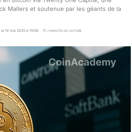
rs en Bitcoin via Twenty One Capital, une
ck Mallers et soutenue par les géants de la
 le 14 mai 2025 à 11h58
2 MINUTES DE LECTURE