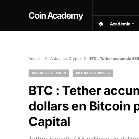
Coin Academy
🏠︎
Académie
Accueil
Actualités Crypto
BTC : Tether accumule 458 
ACTUALITÉS BITCOIN
ACTUALITÉS CRYPTO
BTC : Tether accum
dollars en Bitcoin
Capital