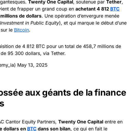
gigantesques.
Twenty One Capital
, soutenue par
Tether
,
vient de frapper un grand coup en
achetant 4 812
BTC
millions de dollars
. Une opération d’envergure menée
 Investment in Public Equity
), et qui marque le début d’une
 sur le
Bitcoin
.
ition de 4 812 BTC pour un total de 458,7 millions de
 de 95 300 dollars, via Tether.
emy_ia)
May 13, 2025
ossée aux géants de la finance
s
AC Cantor Equity Partners,
Twenty One Capital
entre en
de dollars en
BTC
dans son bilan
, ce qui en fait le