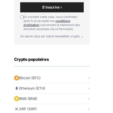
S'inscrire ›
En cochant cette case, vous confirmez
avoir lu et accepté nos
conditions
d'utilisation
concernant le traitement des
données soumises via ce formulaire.
En savoir plus sur notre newsletter crypto →
Crypto populaires
Bitcoin (BTC)
Ethereum (ETH)
BNB (BNB)
XRP (XRP)