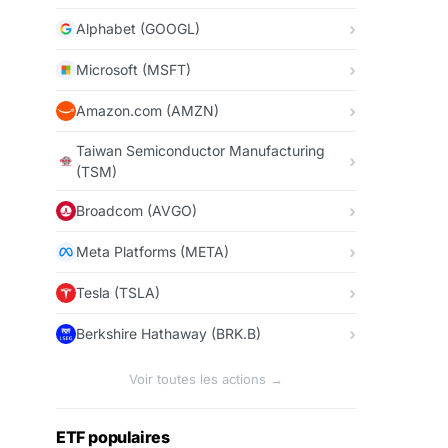
Alphabet (GOOGL)
Microsoft (MSFT)
Amazon.com (AMZN)
Taiwan Semiconductor Manufacturing
(TSM)
Broadcom (AVGO)
Meta Platforms (META)
Tesla (TSLA)
Berkshire Hathaway (BRK.B)
Voir toutes les actions →
ETF populaires