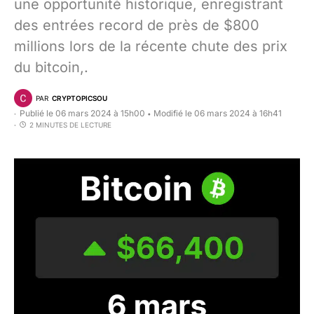
une opportunité historique, enregistrant
des entrées record de près de $800
millions lors de la récente chute des prix
du bitcoin,.
PAR
CRYPTOPICSOU
Publié le 06 mars 2024 à 15h00
Modifié le 06 mars 2024 à 16h41
•
2 MINUTES DE LECTURE