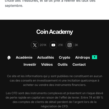
chute des Treasuries, et se dit prêt à relever les taux dès
septembre.
Coin Academy
201K
21K
3K
🏠︎
Académie
Actualités
Crypto
Airdrops
✦
Investir
Vidéos
Outils
Contact
Ce site et les informations qui y sont publiées ne constituent en aucun
cas des conseils en investissement ni une incitation quelconque à
acheter ou vendre des instruments financiers.
Les CFD sont des instruments complexes et présentent un risque élevé
de perte rapide en capital en raison de l'effet de levier. Entre 74 et 89 %
des comptes de clients de détail perdent de l'argent lors de la
négociation de CFD.