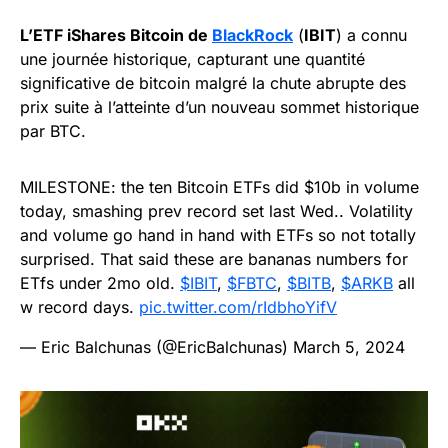
L’ETF iShares Bitcoin de
BlackRock
(
IBIT
) a connu
une journée historique, capturant une quantité
significative de bitcoin malgré la chute abrupte des
prix suite à l’atteinte d’un nouveau sommet historique
par BTC.
MILESTONE: the ten Bitcoin ETFs did $10b in volume
today, smashing prev record set last Wed.. Volatility
and volume go hand in hand with ETFs so not totally
surprised. That said these are bananas numbers for
ETfs under 2mo old.
$IBIT
,
$FBTC
,
$BITB
,
$ARKB
all
w record days.
pic.twitter.com/rIdbhoYifV
— Eric Balchunas (@EricBalchunas)
March 5, 2024