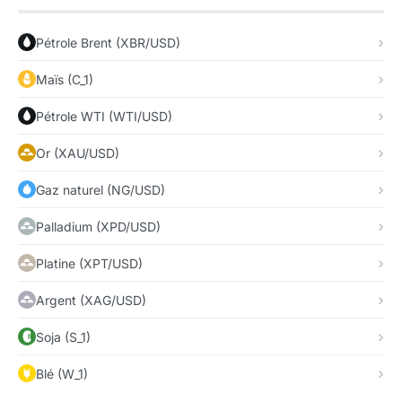
Pétrole Brent (XBR/USD)
Maïs (C_1)
Pétrole WTI (WTI/USD)
Or (XAU/USD)
Gaz naturel (NG/USD)
Palladium (XPD/USD)
Platine (XPT/USD)
Argent (XAG/USD)
Soja (S_1)
Blé (W_1)