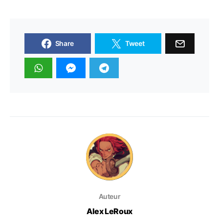
Share
Tweet
Auteur
Alex LeRoux