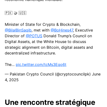
🇵🇰 🤝 🇺🇸
Minister of State for Crypto & Blockchain,
@BilalBinSaqib
, met with
@BoHines47
, Executive
Director of
@POTUS
Donald Trump’s Council on
Digital Assets, at the White House to discuss
strategic alignment on Bitcoin, digital assets and
decentralized infrastructure.
The…
pic.twitter.com/tcMs3Eqo6t
— Pakistan Crypto Council (@cryptocouncilpk)
June
4, 2025
Une rencontre stratégique