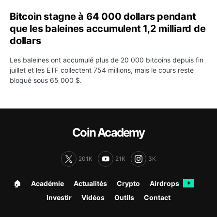
Bitcoin stagne à 64 000 dollars pendant
que les baleines accumulent 1,2 milliard de
dollars
Les baleines ont accumulé plus de 20 000 bitcoins depuis fin
juillet et les ETF collectent 754 millions, mais le cours reste
bloqué sous 65 000 $.
Coin Academy
201K
21K
3K
🏠︎
Académie
Actualités
Crypto
Airdrops
✦
Investir
Vidéos
Outils
Contact