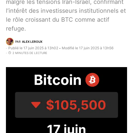
malgré les tensions Iran-Israël, confirmant
l’intérêt des investisseurs institutionnels et
le rôle croissant du BTC comme actif
refuge.
PAR
ALEX LEROUX
Publié le 17 juin 2025 à 13h02
Modifié le 17 juin 2025 à 13h56
•
2 MINUTES DE LECTURE