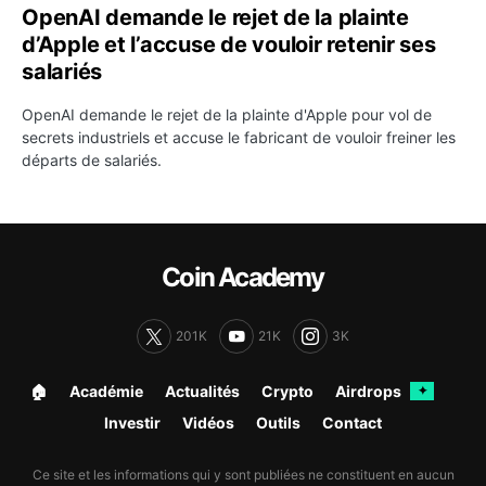
OpenAI demande le rejet de la plainte
d’Apple et l’accuse de vouloir retenir ses
salariés
OpenAI demande le rejet de la plainte d'Apple pour vol de
secrets industriels et accuse le fabricant de vouloir freiner les
départs de salariés.
Coin Academy
201K
21K
3K
🏠︎
Académie
Actualités
Crypto
Airdrops
✦
Investir
Vidéos
Outils
Contact
Ce site et les informations qui y sont publiées ne constituent en aucun