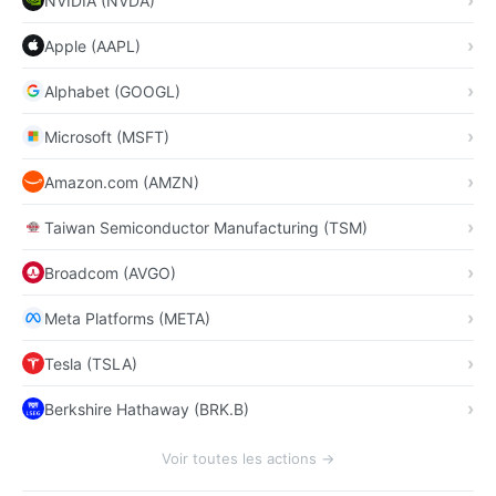
NVIDIA (NVDA)
Apple (AAPL)
Alphabet (GOOGL)
Microsoft (MSFT)
Amazon.com (AMZN)
Taiwan Semiconductor Manufacturing (TSM)
Broadcom (AVGO)
Meta Platforms (META)
Tesla (TSLA)
Berkshire Hathaway (BRK.B)
Voir toutes les actions →