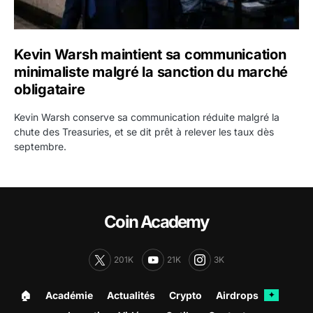
Kevin Warsh maintient sa communication
minimaliste malgré la sanction du marché
obligataire
Kevin Warsh conserve sa communication réduite malgré la
chute des Treasuries, et se dit prêt à relever les taux dès
septembre.
Coin Academy
201K
21K
3K
🏠︎
Académie
Actualités
Crypto
Airdrops
✦