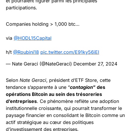
et pourraient figurer parmi les principales
participations.
Companies holding > 1,000 btc…
via
@HODL15Capital
h/t
@Roubini18
pic.twitter.com/E91ky56iEI
— Nate Geraci (@NateGeraci)
December 27, 2024
Selon
Nate Geraci
, président d’ETF Store, cette
tendance s’apparente à une “
contagion
” des
opérations Bitcoin au sein des trésoreries
d’entreprises
. Ce phénomène reflète une adoption
institutionnelle croissante, qui pourrait transformer le
paysage financier en consolidant le Bitcoin comme un
actif stratégique au cœur des politiques
d’investissement des entreprises.