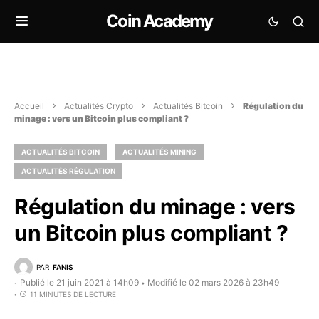
Coin Academy
Accueil
Actualités Crypto
Actualités Bitcoin
Régulation du
minage : vers un Bitcoin plus compliant ?
ACTUALITÉS BITCOIN
ACTUALITÉS MINING
ACTUALITÉS RÉGULATION
Régulation du minage : vers
un Bitcoin plus compliant ?
PAR
FANIS
Publié le 21 juin 2021 à 14h09
Modifié le 02 mars 2026 à 23h49
•
11 MINUTES DE LECTURE