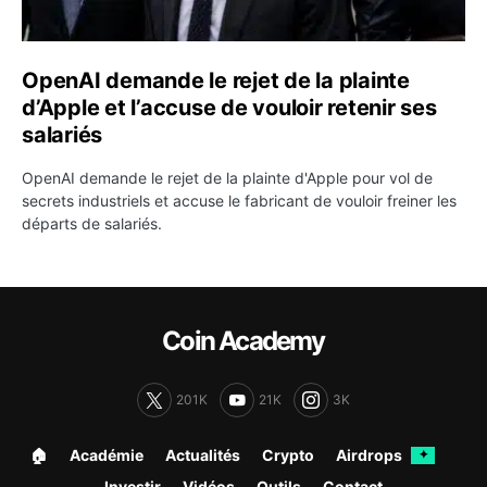
OpenAI demande le rejet de la plainte
d’Apple et l’accuse de vouloir retenir ses
salariés
OpenAI demande le rejet de la plainte d'Apple pour vol de
secrets industriels et accuse le fabricant de vouloir freiner les
départs de salariés.
Coin Academy
201K
21K
3K
🏠︎
Académie
Actualités
Crypto
Airdrops
✦
Investir
Vidéos
Outils
Contact