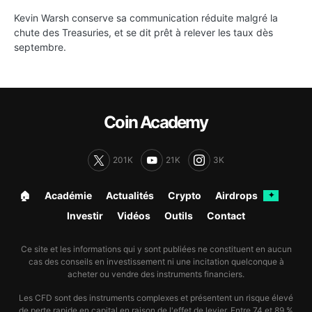
Kevin Warsh conserve sa communication réduite malgré la
chute des Treasuries, et se dit prêt à relever les taux dès
septembre.
Coin Academy
201K
21K
3K
🏠︎
Académie
Actualités
Crypto
Airdrops
✦
Investir
Vidéos
Outils
Contact
Ce site et les informations qui y sont publiées ne constituent en aucun
cas des conseils en investissement ni une incitation quelconque à
acheter ou vendre des instruments financiers.
Les CFD sont des instruments complexes et présentent un risque élevé
de perte rapide en capital en raison de l'effet de levier. Entre 74 et 89 %