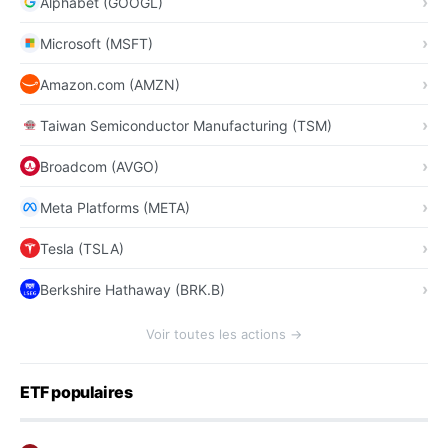
Alphabet (GOOGL)
Microsoft (MSFT)
Amazon.com (AMZN)
Taiwan Semiconductor Manufacturing (TSM)
Broadcom (AVGO)
Meta Platforms (META)
Tesla (TSLA)
Berkshire Hathaway (BRK.B)
Voir toutes les actions →
ETF populaires