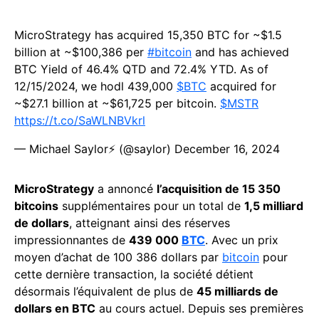
MicroStrategy has acquired 15,350 BTC for ~$1.5
billion at ~$100,386 per
#bitcoin
and has achieved
BTC Yield of 46.4% QTD and 72.4% YTD. As of
12/15/2024, we hodl 439,000
$BTC
acquired for
~$27.1 billion at ~$61,725 per bitcoin.
$MSTR
https://t.co/SaWLNBVkrl
— Michael Saylor⚡️ (@saylor)
December 16, 2024
MicroStrategy
a annoncé
l’acquisition de 15 350
bitcoins
supplémentaires pour un total de
1,5 milliard
de dollars
, atteignant ainsi des réserves
impressionnantes de
439 000
BTC
. Avec un prix
moyen d’achat de 100 386 dollars par
bitcoin
pour
cette dernière transaction, la société détient
désormais l’équivalent de plus de
45 milliards de
dollars en BTC
au cours actuel. Depuis ses premières