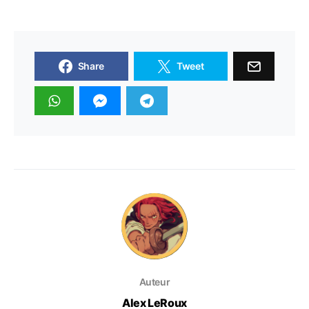
Share
Tweet
Auteur
Alex LeRoux