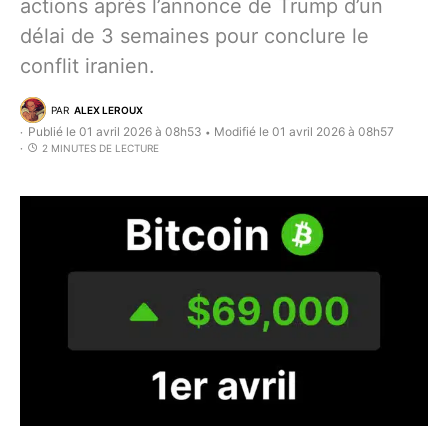
actions après l’annonce de Trump d’un
délai de 3 semaines pour conclure le
conflit iranien.
PAR
ALEX LEROUX
Publié le 01 avril 2026 à 08h53
Modifié le 01 avril 2026 à 08h57
•
2 MINUTES DE LECTURE