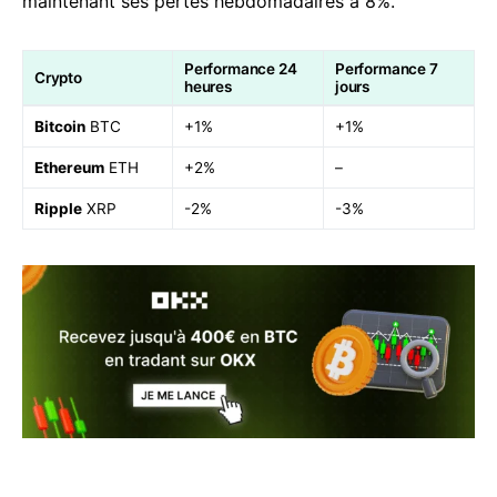
maintenant ses pertes hebdomadaires à 8%.
Performance 24
Performance 7
Crypto
heures
jours
Bitcoin
BTC
+1%
+1%
Ethereum
ETH
+2%
–
Ripple
XRP
-2%
-3%