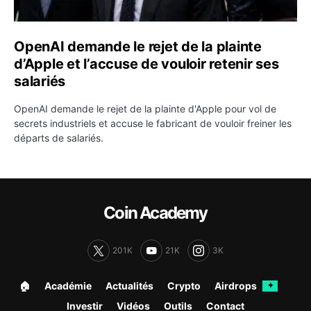
OpenAI demande le rejet de la plainte
d’Apple et l’accuse de vouloir retenir ses
salariés
OpenAI demande le rejet de la plainte d'Apple pour vol de
secrets industriels et accuse le fabricant de vouloir freiner les
départs de salariés.
Coin Academy
201K
21K
3K
🏠︎
Académie
Actualités
Crypto
Airdrops
✦
Investir
Vidéos
Outils
Contact