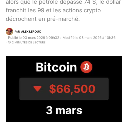
alors que le pétrole dépasse 74 $, le dollar
franchit les 99 et les actions crypto
décrochent en pré-marché.
PAR
ALEX LEROUX
Publié le 03 mars 2026 à 09h32
Modifié le 03 mars 2026 à 10h36
•
2 MINUTES DE LECTURE