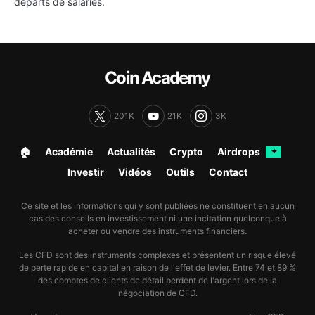
départs de salariés.
Coin Academy
201K
21K
3K
🏠︎
Académie
Actualités
Crypto
Airdrops
✦
Investir
Vidéos
Outils
Contact
Ce site et les informations qui y sont publiées ne constituent en aucun
cas des conseils en investissement ni une incitation quelconque à
acheter ou vendre des instruments financiers.
Les CFD sont des instruments complexes et présentent un risque élevé
de perte rapide en capital en raison de l'effet de levier. Entre 74 et 89 %
des comptes de clients de détail perdent de l'argent lors de la
négociation de CFD.