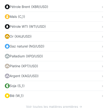
Pétrole Brent (XBR/USD)
Maïs (C_1)
Pétrole WTI (WTI/USD)
Or (XAU/USD)
Gaz naturel (NG/USD)
Palladium (XPD/USD)
Platine (XPT/USD)
Argent (XAG/USD)
Soja (S_1)
Blé (W_1)
Voir toutes les matières premières →