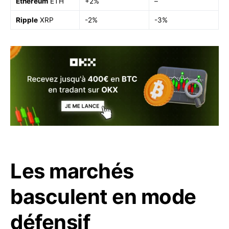
Ethereum
ETH
+2%
–
Ripple
XRP
-2%
-3%
Les marchés
basculent en mode
défensif