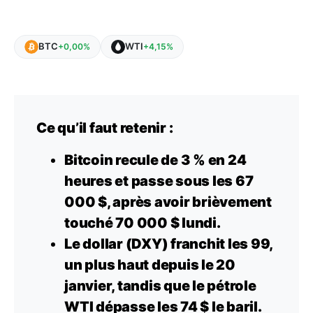
BTC
WTI
+0,00%
+4,15%
Ce qu’il faut retenir :
Bitcoin recule de 3 % en 24
heures et passe sous les 67
000 $, après avoir brièvement
touché 70 000 $ lundi.
Le dollar (DXY) franchit les 99,
un plus haut depuis le 20
janvier, tandis que le pétrole
WTI dépasse les 74 $ le baril.