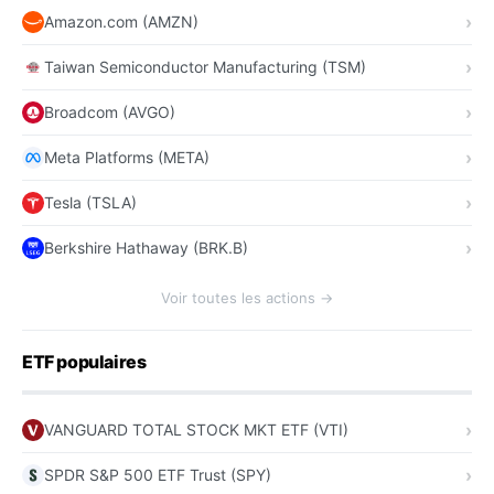
Amazon.com (AMZN)
Taiwan Semiconductor Manufacturing (TSM)
Broadcom (AVGO)
Meta Platforms (META)
Tesla (TSLA)
Berkshire Hathaway (BRK.B)
Voir toutes les actions →
ETF populaires
VANGUARD TOTAL STOCK MKT ETF (VTI)
SPDR S&P 500 ETF Trust (SPY)