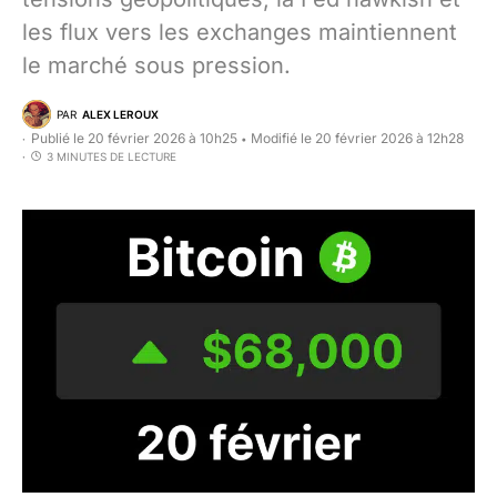
les flux vers les exchanges maintiennent
le marché sous pression.
PAR
ALEX LEROUX
Publié le 20 février 2026 à 10h25
Modifié le 20 février 2026 à 12h28
•
3 MINUTES DE LECTURE