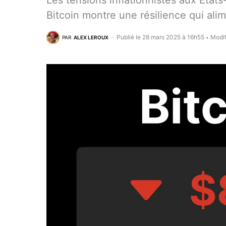
Les tensions inflationnistes aux État
Bitcoin montre une résilience qui ali
Publié le 28 mars 2025 à 16h55
Modif
PAR
ALEX LEROUX
•