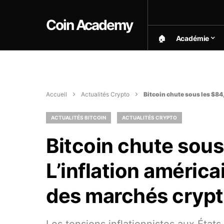
Coin Academy
🏠︎
Académie
Accueil
Actualités Crypto
Bitcoin chute sous les $84
ACTUALITÉS BITCOIN
ACTUALITÉS CRYPTO
Bitcoin chute sous
L’inflation américa
des marchés cryp