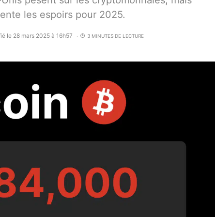
s-Unis pèsent sur les cryptomonnaies, mais
mente les espoirs pour 2025.
ié le 28 mars 2025 à 16h57
3 MINUTES DE LECTURE