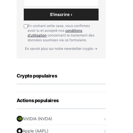
S'inscrire ›
En cochant cette case, vous confirmez
avoir lu et accepté nos
conditions
d'utilisation
concernant le traitement des
données soumises via ce formulaire.
En savoir plus sur notre newsletter crypto →
Crypto populaires
Actions populaires
NVIDIA (NVDA)
Apple (AAPL)