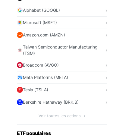
Alphabet (GOOGL)
Microsoft (MSFT)
Amazon.com (AMZN)
Taiwan Semiconductor Manufacturing
(TSM)
Broadcom (AVGO)
Meta Platforms (META)
Tesla (TSLA)
Berkshire Hathaway (BRK.B)
Voir toutes les actions →
ETF populaires