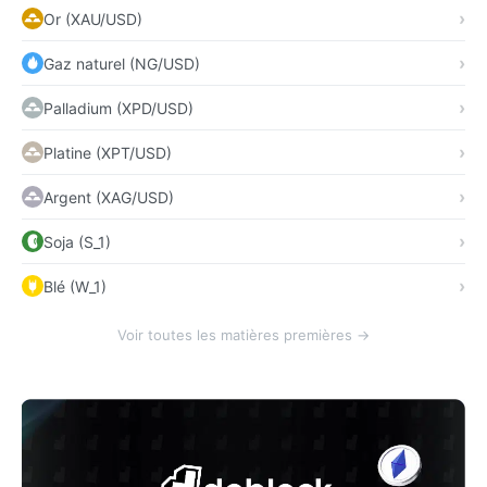
Or (XAU/USD)
Gaz naturel (NG/USD)
Palladium (XPD/USD)
Platine (XPT/USD)
Argent (XAG/USD)
Soja (S_1)
Blé (W_1)
Voir toutes les matières premières →