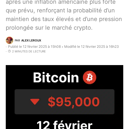
après une inflation américaine plus forte
que prévu, renforçant la probabilité d’un
maintien des taux élevés et d’une pression
prolongée sur le marché crypto.
PAR
ALEX LEROUX
Publié le 12 février 2025 à 15h08
Modifié le 12 février 2025 à 16h23
•
2 MINUTES DE LECTURE