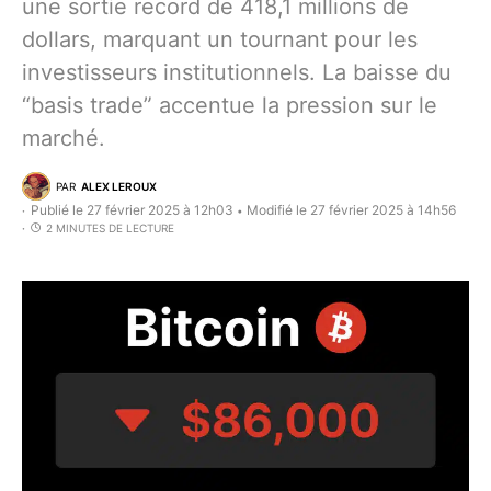
une sortie record de 418,1 millions de
dollars, marquant un tournant pour les
investisseurs institutionnels. La baisse du
“basis trade” accentue la pression sur le
marché.
PAR
ALEX LEROUX
Publié le 27 février 2025 à 12h03
Modifié le 27 février 2025 à 14h56
•
2 MINUTES DE LECTURE