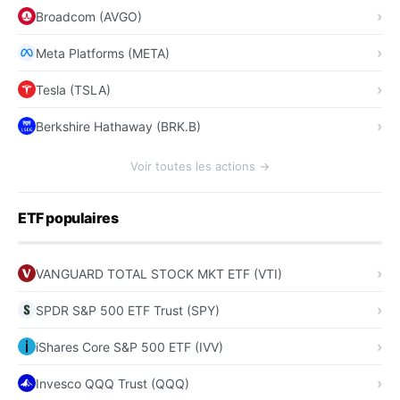
Broadcom (AVGO)
Meta Platforms (META)
Tesla (TSLA)
Berkshire Hathaway (BRK.B)
Voir toutes les actions →
ETF populaires
VANGUARD TOTAL STOCK MKT ETF (VTI)
SPDR S&P 500 ETF Trust (SPY)
iShares Core S&P 500 ETF (IVV)
Invesco QQQ Trust (QQQ)