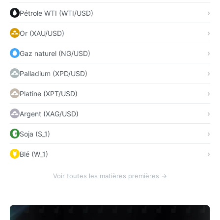
Pétrole WTI (WTI/USD)
Or (XAU/USD)
Gaz naturel (NG/USD)
Palladium (XPD/USD)
Platine (XPT/USD)
Argent (XAG/USD)
Soja (S_1)
Blé (W_1)
Voir toutes les matières premières →