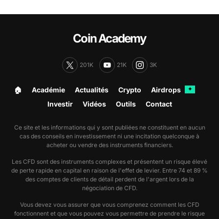
Coin Academy
201K
21K
3K
🏠︎
Académie
Actualités
Crypto
Airdrops
✦
Investir
Vidéos
Outils
Contact
Ce site et les informations qui y sont publiées ne constituent en aucun
cas des conseils en investissement ni une incitation quelconque à
acheter ou vendre des instruments financiers.
Les CFD sont des instruments complexes et présentent un risque élevé
de perte rapide en capital en raison de l'effet de levier. Entre 74 et 89 %
des comptes de clients de détail perdent de l'argent lors de la
négociation de CFD.
Vous devez vous assurer que vous comprenez comment les CFD
fonctionnent et que vous pouvez vous permettre de prendre le risque