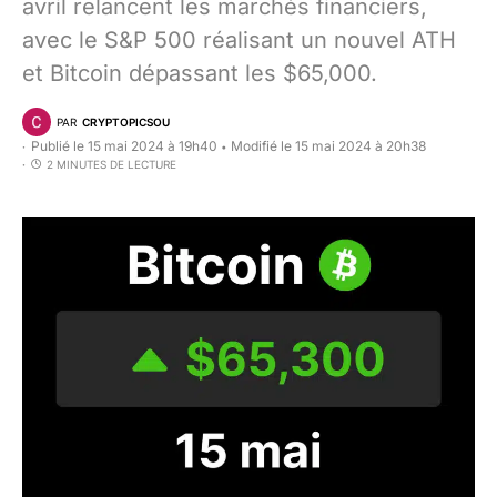
avril relancent les marchés financiers,
avec le S&P 500 réalisant un nouvel ATH
et Bitcoin dépassant les $65,000.
PAR
CRYPTOPICSOU
Publié le 15 mai 2024 à 19h40
Modifié le 15 mai 2024 à 20h38
•
2 MINUTES DE LECTURE