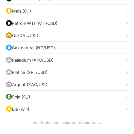
Maïs (C_1)
Pétrole WTI (WTI/USD)
Or (XAU/USD)
Gaz naturel (NG/USD)
Palladium (XPD/USD)
Platine (XPT/USD)
Argent (XAG/USD)
Soja (S_1)
Blé (W_1)
Voir toutes les matières premières →