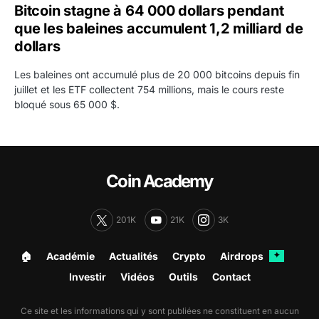
Bitcoin stagne à 64 000 dollars pendant
que les baleines accumulent 1,2 milliard de
dollars
Les baleines ont accumulé plus de 20 000 bitcoins depuis fin
juillet et les ETF collectent 754 millions, mais le cours reste
bloqué sous 65 000 $.
Coin Academy
201K
21K
3K
🏠︎
Académie
Actualités
Crypto
Airdrops
✦
Investir
Vidéos
Outils
Contact
Ce site et les informations qui y sont publiées ne constituent en aucun