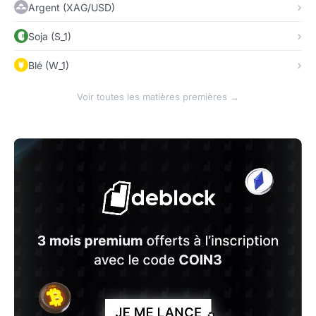
Argent (XAG/USD)
Soja (S_1)
Blé (W_1)
Voir toutes les matières premières →