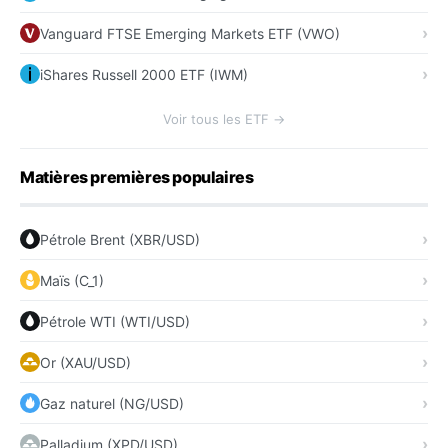
Vanguard FTSE Emerging Markets ETF (VWO)
iShares Russell 2000 ETF (IWM)
Voir tous les ETF →
Matières premières populaires
Pétrole Brent (XBR/USD)
Maïs (C_1)
Pétrole WTI (WTI/USD)
Or (XAU/USD)
Gaz naturel (NG/USD)
Palladium (XPD/USD)