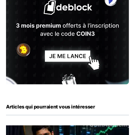
Articles qui pourraient vous intéresser
Emploi américain : 23 000 postes détruits en juillet, les 