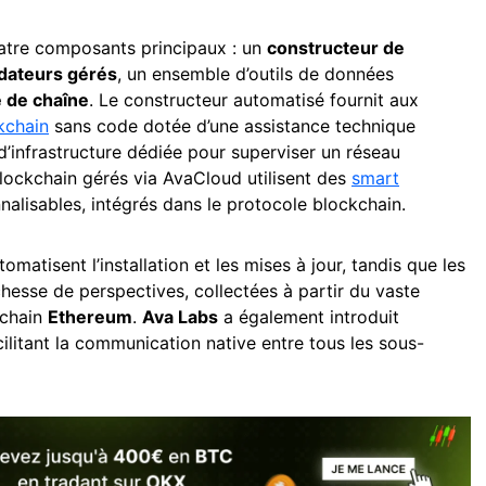
tre composants principaux : un
constructeur de
idateurs gérés
, un ensemble d’outils de données
é de chaîne
. Le constructeur automatisé fournit aux
kchain
sans code dotée d’une assistance technique
d’infrastructure dédiée pour superviser un réseau
blockchain gérés via AvaCloud utilisent des
smart
alisables, intégrés dans le protocole blockchain.
omatisent l’installation et les mises à jour, tandis que les
hesse de perspectives, collectées à partir du vaste
kchain
Ethereum
.
Ava Labs
a également introduit
acilitant la communication native entre tous les sous-