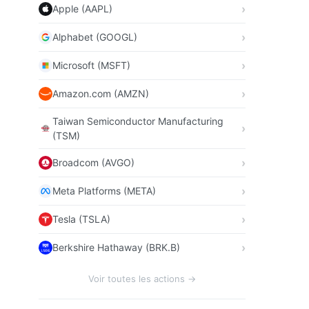
Apple (AAPL)
Alphabet (GOOGL)
Microsoft (MSFT)
Amazon.com (AMZN)
Taiwan Semiconductor Manufacturing
(TSM)
Broadcom (AVGO)
Meta Platforms (META)
Tesla (TSLA)
Berkshire Hathaway (BRK.B)
Voir toutes les actions →