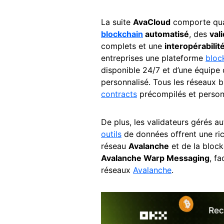
La suite
AvaCloud
comporte qua
blockchain
automatisé
, des
val
complets et une
interopérabilit
entreprises une plateforme
bloc
disponible 24/7 et d’une équipe 
personnalisé. Tous les réseaux 
contracts
précompilés et personn
De plus, les validateurs gérés aut
outils
de données offrent une ric
réseau
Avalanche
et de la bloc
Avalanche Warp Messaging
, f
réseaux
Avalanche
.