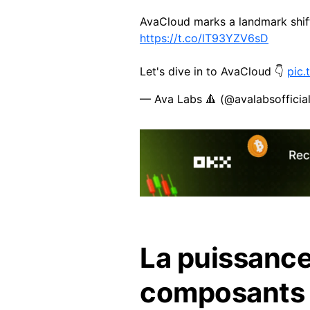
AvaCloud marks a landmark shif
https://t.co/lT93YZV6sD
Let's dive in to AvaCloud 👇
pic.
— Ava Labs 🔺 (@avalabsofficia
La puissance
composants e