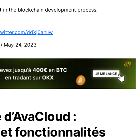
t in the blockchain development process.
twitter.com/ddXj0ahIIw
l)
May 24, 2023
 d’AvaCloud :
t fonctionnalités