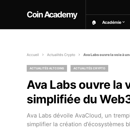
Coin Academy
🏠︎
Académie
Accueil
Actualités Crypto
Ava Labs ouvre la voie à 
ACTUALITÉS ALTCOINS
ACTUALITÉS CRYPTO
Ava Labs ouvre la 
simplifiée du Web
Ava Labs dévoile AvaCloud, un trempl
simplifier la création d’écosystèmes b