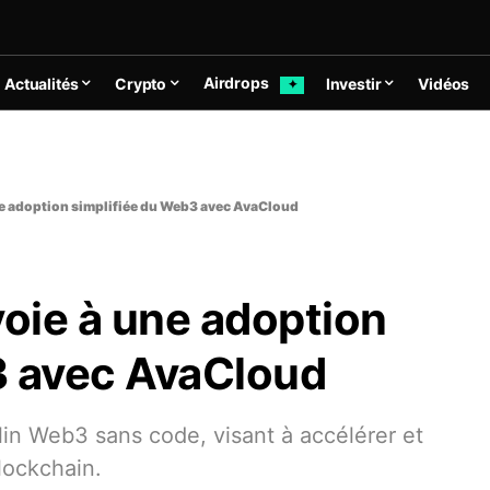
Airdrops
Actualités
Crypto
Investir
Vidéos
✦
une adoption simplifiée du Web3 avec AvaCloud
voie à une adoption
3 avec AvaCloud
in Web3 sans code, visant à accélérer et
lockchain.