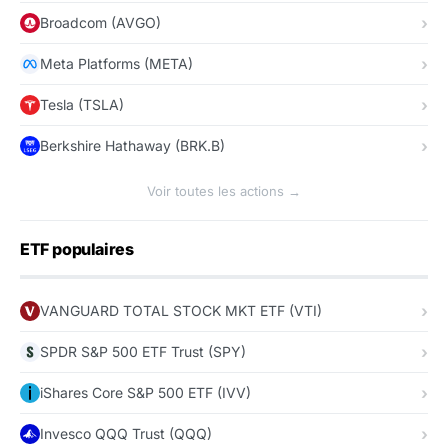
Broadcom (AVGO)
Meta Platforms (META)
Tesla (TSLA)
Berkshire Hathaway (BRK.B)
Voir toutes les actions →
ETF populaires
VANGUARD TOTAL STOCK MKT ETF (VTI)
SPDR S&P 500 ETF Trust (SPY)
iShares Core S&P 500 ETF (IVV)
Invesco QQQ Trust (QQQ)