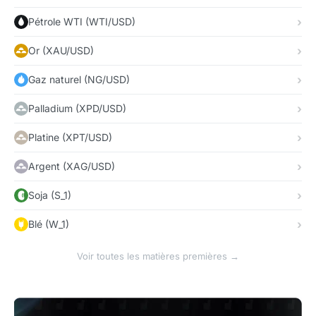
Pétrole WTI (WTI/USD)
Or (XAU/USD)
Gaz naturel (NG/USD)
Palladium (XPD/USD)
Platine (XPT/USD)
Argent (XAG/USD)
Soja (S_1)
Blé (W_1)
Voir toutes les matières premières →