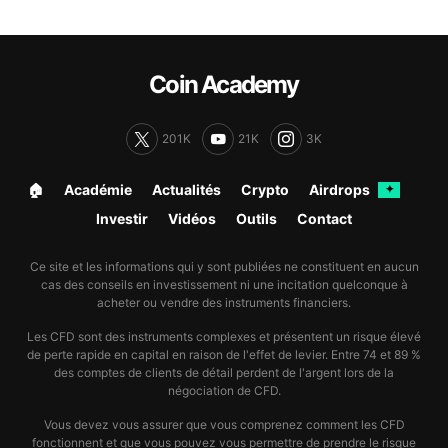
Coin Academy
201K
21K
3K
🏠︎
Académie
Actualités
Crypto
Airdrops
✦
Investir
Vidéos
Outils
Contact
Ce site et les informations qui y sont publiées ne constituent en aucun
cas des conseils en investissement ni une incitation quelconque à
acheter ou vendre des instruments financiers.
Les CFD sont des instruments complexes et présentent un risque élevé
de perte rapide en capital en raison de l'effet de levier. Entre 74 et 89 %
des comptes de clients de détail perdent de l'argent lors de la
négociation de CFD.
Vous devez vous assurer que vous comprenez comment les CFD
fonctionnent et que vous pouvez vous permettre de prendre le risque