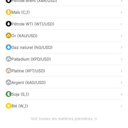
Pétrole Brent (XBR/USD)
Maïs (C_1)
Pétrole WTI (WTI/USD)
Or (XAU/USD)
Gaz naturel (NG/USD)
Palladium (XPD/USD)
Platine (XPT/USD)
Argent (XAG/USD)
Soja (S_1)
Blé (W_1)
Voir toutes les matières premières →