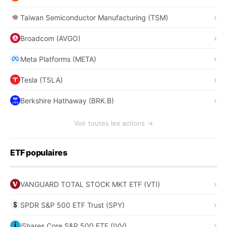
Taiwan Semiconductor Manufacturing (TSM)
Broadcom (AVGO)
Meta Platforms (META)
Tesla (TSLA)
Berkshire Hathaway (BRK.B)
Voir toutes les actions →
ETF populaires
VANGUARD TOTAL STOCK MKT ETF (VTI)
SPDR S&P 500 ETF Trust (SPY)
iShares Core S&P 500 ETF (IVV)