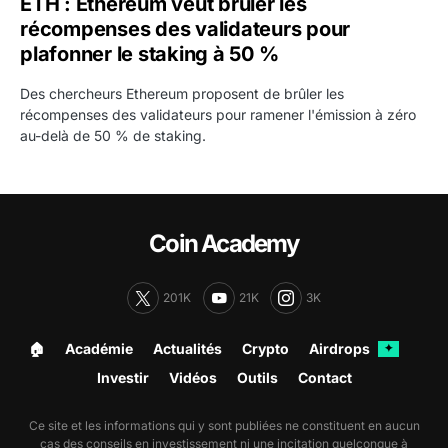
ETH : Ethereum veut brûler les
récompenses des validateurs pour
plafonner le staking à 50 %
Des chercheurs Ethereum proposent de brûler les
récompenses des validateurs pour ramener l'émission à zéro
au-delà de 50 % de staking.
Coin Academy
201K
21K
3K
🏠︎
Académie
Actualités
Crypto
Airdrops
✦
Investir
Vidéos
Outils
Contact
Ce site et les informations qui y sont publiées ne constituent en aucun
cas des conseils en investissement ni une incitation quelconque à