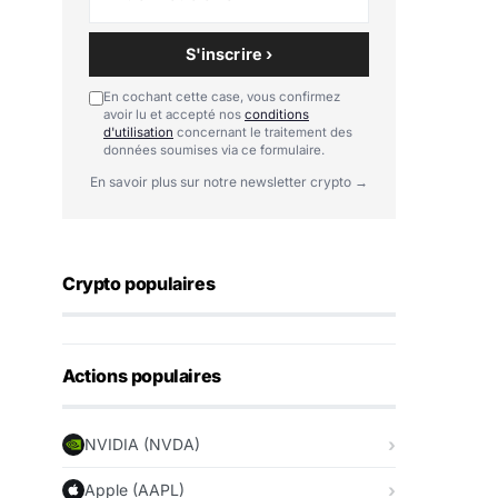
S'inscrire ›
En cochant cette case, vous confirmez
avoir lu et accepté nos
conditions
d'utilisation
concernant le traitement des
données soumises via ce formulaire.
En savoir plus sur notre newsletter crypto →
Crypto populaires
Actions populaires
NVIDIA (NVDA)
Apple (AAPL)