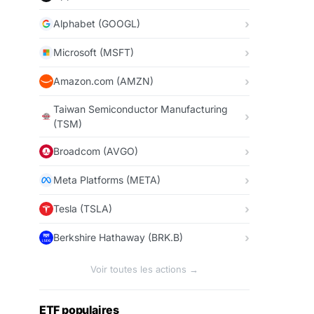
Alphabet (GOOGL)
Microsoft (MSFT)
Amazon.com (AMZN)
Taiwan Semiconductor Manufacturing
(TSM)
Broadcom (AVGO)
Meta Platforms (META)
Tesla (TSLA)
Berkshire Hathaway (BRK.B)
Voir toutes les actions →
ETF populaires