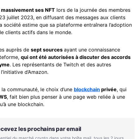
r massivement ses NFT
lors de la journée des membres
23 juillet 2023, en diffusant des messages aux clients
 société estime que sa plateforme entraînera l’adoption
e clients actifs dans le monde.
ues auprès de
sept sources
ayant une connaissance
ateforme,
qui ont été autorisées à discuter des accords
nyme
. Les représentants de Twitch et des autres
’initiative d’Amazon.
la communauté, le choix d’une
blockchain
privée
, qui
AWS
, fait bien plus penser à une page web reliée à une
u’à une blockchain.
Recevez les prochains par email
tiel du marché crypto dans votre boîte mail, tous les 2 jours.