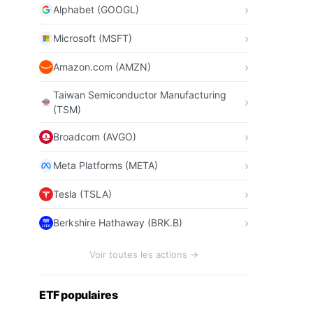
Alphabet (GOOGL)
Microsoft (MSFT)
Amazon.com (AMZN)
Taiwan Semiconductor Manufacturing
(TSM)
Broadcom (AVGO)
Meta Platforms (META)
Tesla (TSLA)
Berkshire Hathaway (BRK.B)
Voir toutes les actions →
ETF populaires