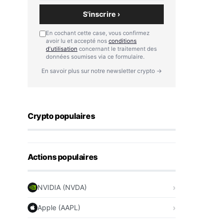
S'inscrire ›
En cochant cette case, vous confirmez
avoir lu et accepté nos
conditions
d'utilisation
concernant le traitement des
données soumises via ce formulaire.
En savoir plus sur notre newsletter crypto →
Crypto populaires
Actions populaires
NVIDIA (NVDA)
Apple (AAPL)