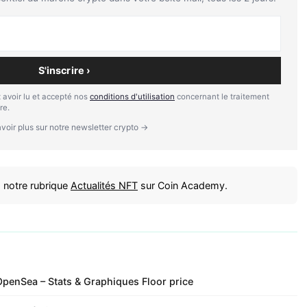
S'inscrire ›
 avoir lu et accepté nos
conditions d'utilisation
concernant le traitement
re.
voir plus sur notre newsletter crypto →
 notre rubrique
Actualités NFT
sur Coin Academy.
penSea – Stats & Graphiques Floor price