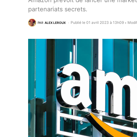
Amazon prévoit de lancer une market
partenariats secrets.
Publié le 01 avril 2023 à 13h09
Modif
PAR
ALEX LEROUX
•