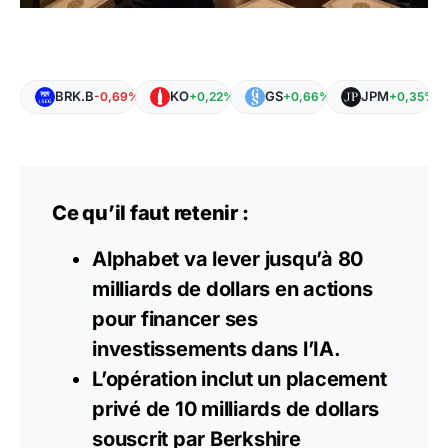
BRK.B
KO
GS
JPM
-0,69%
+0,22%
+0,66%
+0,35%
Ce qu’il faut retenir :
Alphabet va lever jusqu’à 80
milliards de dollars en actions
pour financer ses
investissements dans l’IA.
L’opération inclut un placement
privé de 10 milliards de dollars
souscrit par Berkshire