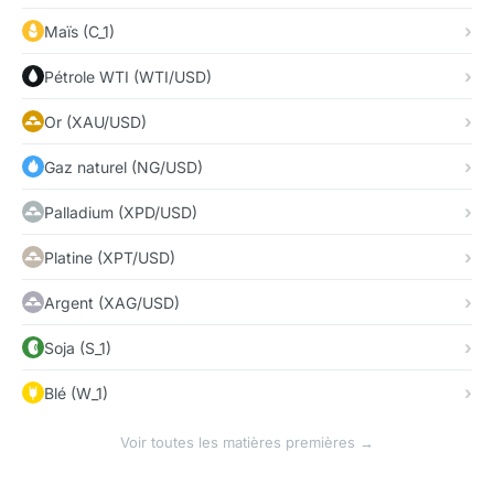
Maïs (C_1)
Pétrole WTI (WTI/USD)
Or (XAU/USD)
Gaz naturel (NG/USD)
Palladium (XPD/USD)
Platine (XPT/USD)
Argent (XAG/USD)
Soja (S_1)
Blé (W_1)
Voir toutes les matières premières →