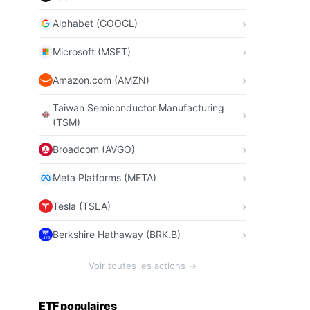
Alphabet (GOOGL)
Microsoft (MSFT)
Amazon.com (AMZN)
Taiwan Semiconductor Manufacturing
(TSM)
Broadcom (AVGO)
Meta Platforms (META)
Tesla (TSLA)
Berkshire Hathaway (BRK.B)
Voir toutes les actions →
ETF populaires