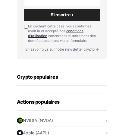
S'inscrire ›
En cochant cette case, vous confirmez
avoir lu et accepté nos
conditions
d'utilisation
concernant le traitement des
données soumises via ce formulaire.
En savoir plus sur notre newsletter crypto →
Crypto populaires
Actions populaires
NVIDIA (NVDA)
Apple (AAPL)