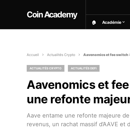
Coin Academy
🏠︎
Académie
Accueil
Actualités Crypto
Aavenomics et fee switch 
ACTUALITÉS CRYPTO
ACTUALITÉS DEFI
Aavenomics et fee
une refonte majeu
Aave entame une refonte majeure de s
revenus, un rachat massif d’AAVE et 