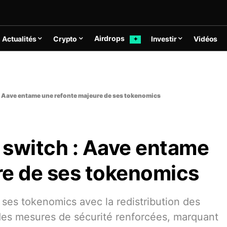
Airdrops
Actualités
Crypto
Investir
Vidéos
✦
: Aave entame une refonte majeure de ses tokenomics
 switch : Aave entame
re de ses tokenomics
es tokenomics avec la redistribution des
des mesures de sécurité renforcées, marquant