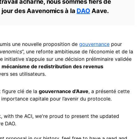
travail acharné, nous sommes fiers de
à jour des Aavenomics à la
DAO
Aave.
umis une nouvelle proposition de
gouvernance
pour
venomics
”, une refonte ambitieuse de l’économie et de la
te initiative s’appuie sur une décision préliminaire validée
n
mécanisme de redistribution des revenus
rs ses utilisateurs.
t figure clé de la
gouvernance d’Aave
, a présenté cette
n importance capitale pour l’avenir du protocole.
, with the ACI, we're proud to present the updated
ve DAO.
t proposal in our history, feel free to have a read and