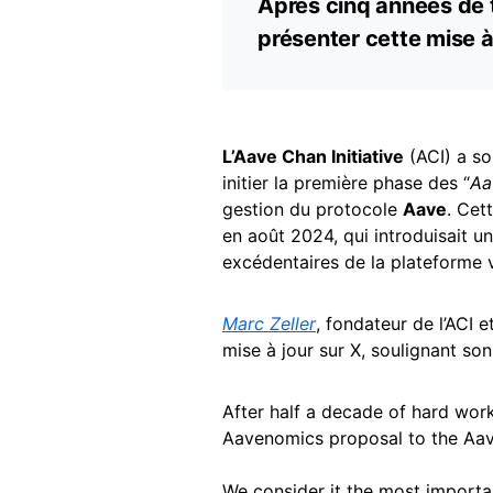
Après cinq années de 
présenter cette mise 
L’Aave Chan Initiative
(ACI) a so
initier la première phase des “
Aa
gestion du protocole
Aave
. Cet
en août 2024, qui introduisait u
excédentaires de la plateforme ve
Marc Zeller
, fondateur de l’ACI e
mise à jour sur X, soulignant so
After half a decade of hard work
Aavenomics proposal to the Aa
We consider it the most importan