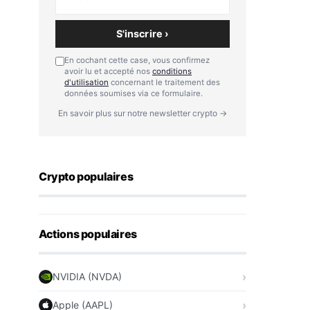
S'inscrire ›
En cochant cette case, vous confirmez
avoir lu et accepté nos
conditions
d'utilisation
concernant le traitement des
données soumises via ce formulaire.
En savoir plus sur notre newsletter crypto →
Crypto populaires
Actions populaires
NVIDIA (NVDA)
Apple (AAPL)