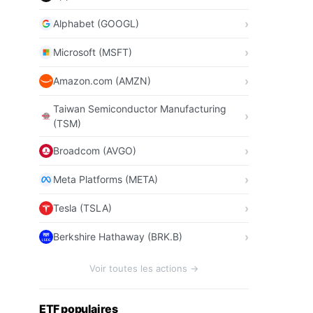
Alphabet (GOOGL)
Microsoft (MSFT)
Amazon.com (AMZN)
Taiwan Semiconductor Manufacturing
(TSM)
Broadcom (AVGO)
Meta Platforms (META)
Tesla (TSLA)
Berkshire Hathaway (BRK.B)
Voir toutes les actions →
ETF populaires