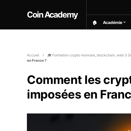
Coin Academy
🏠︎
Académie
Accueil
🎓 Formation crypto monnaie, blockchain, web 3 Gr
en France ?
Comment les crypt
imposées en Franc