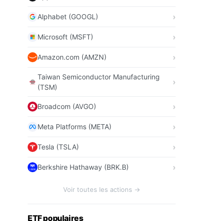
Alphabet (GOOGL)
Microsoft (MSFT)
Amazon.com (AMZN)
Taiwan Semiconductor Manufacturing
(TSM)
Broadcom (AVGO)
Meta Platforms (META)
Tesla (TSLA)
Berkshire Hathaway (BRK.B)
Voir toutes les actions →
ETF populaires