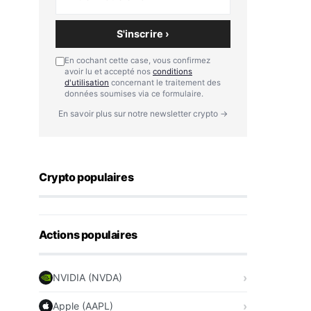
S'inscrire ›
En cochant cette case, vous confirmez
avoir lu et accepté nos
conditions
d'utilisation
concernant le traitement des
données soumises via ce formulaire.
En savoir plus sur notre newsletter crypto →
Crypto populaires
Actions populaires
NVIDIA (NVDA)
Apple (AAPL)