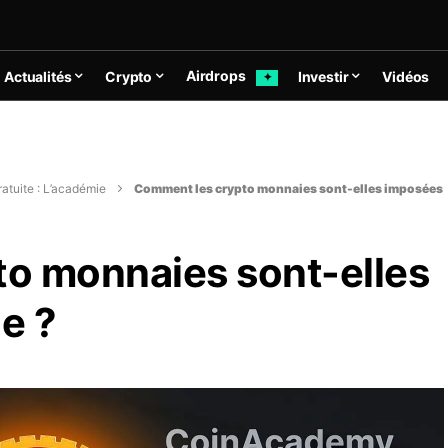
Airdrops
Actualités
Crypto
Investir
Vidéos
✦
atuite : L’académie
Comment les crypto monnaies sont-elles imposées
o monnaies sont-elles
e ?