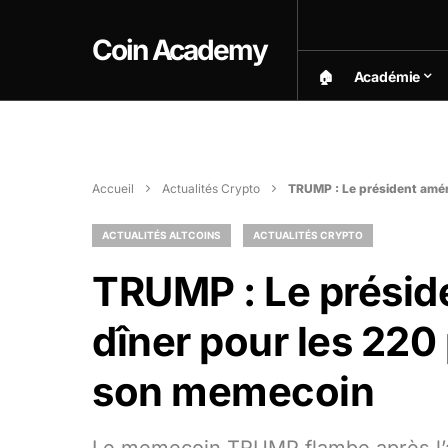
Coin Academy
🏠︎
Académie
Accueil
Actualités Crypto
TRUMP : Le président amér
ACTUALITÉS ALTCOINS
ACTUALITÉS CRYPTO
TRUMP : Le présid
dîner pour les 220
son memecoin