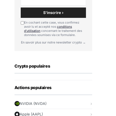
S'inscrire ›
En cochant cette case, vous confirmez
avoir lu et accepté nos
conditions
d'utilisation
concernant le traitement des
données soumises via ce formulaire.
En savoir plus sur notre newsletter crypto →
Crypto populaires
Actions populaires
NVIDIA (NVDA)
Apple (AAPL)