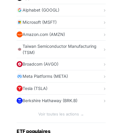
Alphabet (GOOGL)
Microsoft (MSFT)
Amazon.com (AMZN)
Taiwan Semiconductor Manufacturing
(TSM)
Broadcom (AVGO)
Meta Platforms (META)
Tesla (TSLA)
Berkshire Hathaway (BRK.B)
Voir toutes les actions →
ETF populaires