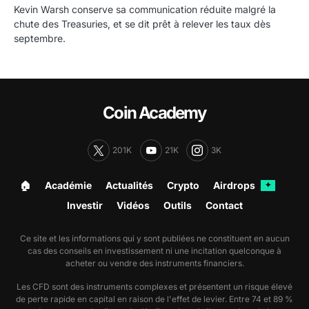
Kevin Warsh conserve sa communication réduite malgré la
chute des Treasuries, et se dit prêt à relever les taux dès
septembre.
Coin Academy
201K
21K
3K
🏠︎
Académie
Actualités
Crypto
Airdrops
✦
Investir
Vidéos
Outils
Contact
Ce site et les informations qui y sont publiées ne constituent en aucun
cas des conseils en investissement ni une incitation quelconque à
acheter ou vendre des instruments financiers.
Les CFD sont des instruments complexes et présentent un risque élevé
de perte rapide en capital en raison de l'effet de levier. Entre 74 et 89 %