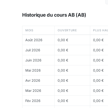
Token
: token natif utilise pour la securite,
Tokenomics de AB
Historique du cours AB (AB)
Le token AB sert a faire vivre l ecosysteme de A
distribution de valeur a long terme. Actuelleme
MOIS
OUVERTURE
PLUS HA
environ
81,87 M€
.
Août 2026
0,00 €
0,00 €
Prix et adoption
Juil 2026
0,00 €
0,00 €
La trajectoire de AB depend de la capacite du r
execution technique et de sa place face aux aut
Juin 2026
0,00 €
0,00 €
$
(environ
0,000828 €
).
Mai 2026
0,00 €
0,00 €
Ou acheter du AB ?
Avr 2026
0,00 €
0,00 €
Le AB est generalement disponible sur les platef
Mar 2026
0,00 €
0,00 €
Points forts et risques
Points forts
: optionalite forte si le reseau trou
Fév 2026
0,00 €
0,00 €
infrastructure, potentiel de revalorisation en ca