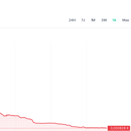
24H
7J
1M
3M
1A
Max