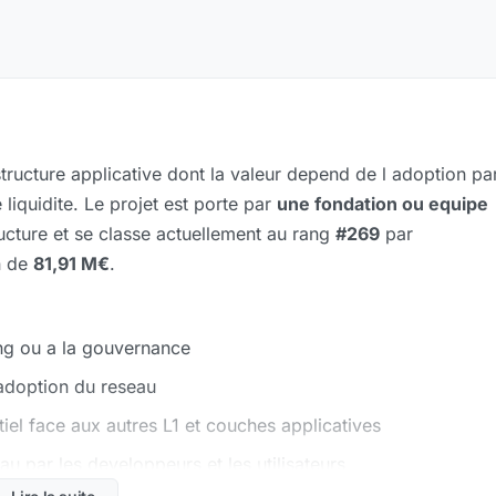
tructure applicative dont la valeur depend de l adoption pa
 liquidite. Le projet est porte par
une fondation ou equipe
tructure et se classe actuellement au rang
#269
par
n de
81,91 M€
.
king ou a la gouvernance
adoption du reseau
iel face aux autres L1 et couches applicatives
au par les developpeurs et les utilisateurs