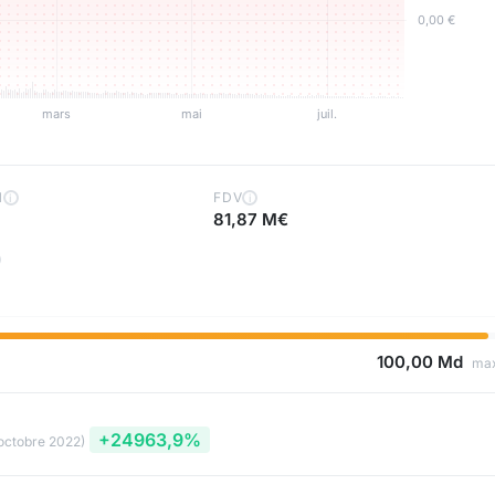
H
FDV
i
i
81,87 M€
100,00 Md
ma
+24963,9%
 octobre 2022)