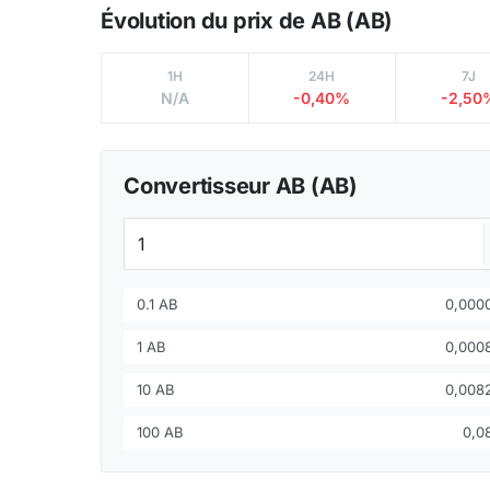
Évolution du prix de AB (AB)
1H
24H
7J
N/A
-0,40%
-2,50
Convertisseur AB (AB)
0.1 AB
0,000
1 AB
0,000
10 AB
0,008
100 AB
0,0