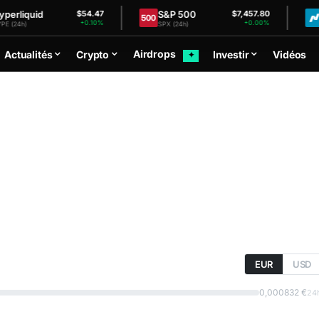
quid
S&P 500
Nasd
$54.47
$7,457.80
+0.10%
+0.00%
SPX (24h)
NDX (2
Airdrops
Actualités
Crypto
Investir
Vidéos
✦
EUR
USD
0,000832 €
24