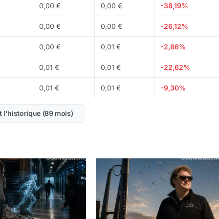
0,00 €
0,00 €
-38,19%
vraie traction face a une concurrence structurellement forte.
stissement.
0,00 €
0,00 €
-26,12%
0,00 €
0,01 €
-2,86%
0,01 €
0,01 €
-22,62%
0,01 €
0,01 €
-9,30%
t l'historique (89 mois)