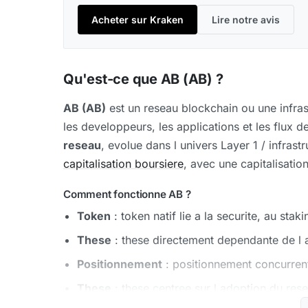
Acheter sur Kraken
Lire notre avis
Qu'est-ce que AB (AB) ?
AB (AB)
est un reseau blockchain ou une infras
les developpeurs, les applications et les flux de
reseau
, evolue dans l univers Layer 1 / infras
capitalisation boursiere
, avec une capitalisatio
Comment fonctionne AB ?
Token
: token natif lie a la securite, au sta
These
: these directement dependante de l 
Positionnement
: positionnement concurrent
These
: these centree sur l adoption du rese