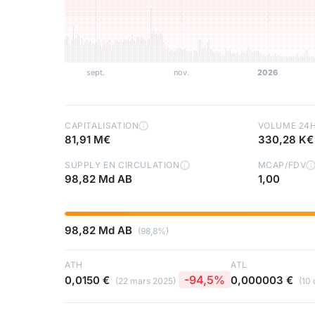
CAPITALISATION
VOLUME 24
i
81,91 M€
330,28 K€
SUPPLY EN CIRCULATION
MCAP/FDV
i
i
98,82 Md AB
1,00
98,82 Md AB
(98,8%)
ATH
ATL
-94,5%
0,0150 €
0,000003 €
(22 mars 2025)
(10