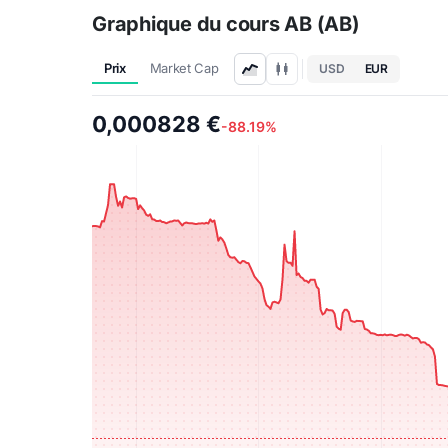
Graphique du cours AB (AB)
Prix
Market Cap
USD
EUR
0,000828 €
-88.19%