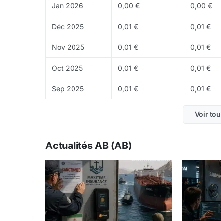
Jan 2026
0,00 €
0,00 €
produit et la capacite du reseau a trouver une 
Ce contenu ne constitue pas un conseil en inve
Déc 2025
0,01 €
0,01 €
Nov 2025
0,01 €
0,01 €
Oct 2025
0,01 €
0,01 €
Sep 2025
0,01 €
0,01 €
Voir tou
Actualités AB (AB)