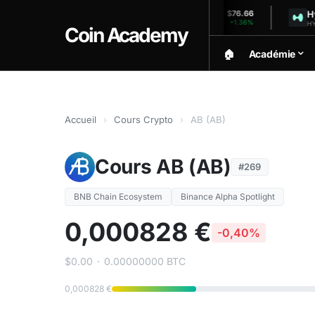
Solana
Hyperli
$1,923.90
$76.66
+0.16%
+1.36%
SOL (24h)
HYPE (24h)
Coin Academy
🏠︎
Académie
Accueil
›
Cours Crypto
›
AB (AB)
Cours AB (AB)
#269
BNB Chain Ecosystem
Binance Alpha Spotlight
0,000828 €
-0,40%
$0.00
·
0.00000000 BTC
0,000828 €