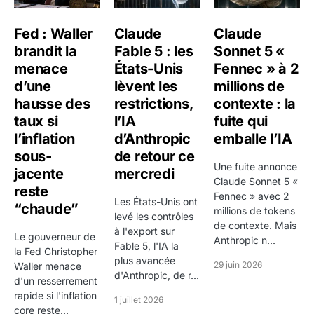
la paire et de savoir si le niveau actuel se situe dans
une zone déjà extrême ou au contraire dans une zone
Fed : Waller
Claude
Claude
brandit la
Fable 5 : les
Sonnet 5 «
médiane encore compatible avec plusieurs scénarios.
menace
États-Unis
Fennec » à 2
Quels facteurs macro influencent le cours
d’une
lèvent les
millions de
de Dollar australien / Yen japonais ?
hausse des
restrictions,
contexte : la
taux si
l’IA
fuite qui
Les taux directeurs sont l'un des moteurs les plus
l’inflation
d’Anthropic
emballe l’IA
importants du forex. Lorsqu'une banque centrale
sous-
de retour ce
paraît plus restrictive qu'une autre, sa devise a
Une fuite annonce
jacente
mercredi
Claude Sonnet 5 «
souvent tendance à se renforcer. A cela s'ajoutent
reste
Fennec » avec 2
Les États-Unis ont
l'inflation, la croissance, les données d'emploi, les
“chaude”
millions de tokens
levé les contrôles
attentes de politique monétaire et parfois les écarts
de contexte. Mais
à l'export sur
Le gouverneur de
de rendement obligataire. Le forex est ainsi un
Anthropic n...
Fable 5, l'IA la
la Fed Christopher
marché où la macroéconomie se transmet très vite
plus avancée
29 juin 2026
Waller menace
d'Anthropic, de r...
aux prix.
d'un resserrement
rapide si l'inflation
1 juillet 2026
Mais la paire Dollar australien / Yen japonais ne se
core reste...