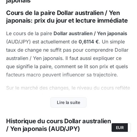
japonais
Cours de la paire Dollar australien / Yen
japonais: prix du jour et lecture immédiate
Le cours de la paire
Dollar australien / Yen japonais
(AUD/JPY) est actuellement de
0,6114 €
. Un simple
taux de change ne suffit pas pour comprendre Dollar
australien / Yen japonais. Il faut aussi expliquer ce
que signifie la paire, comment se lit son prix et quels
facteurs macro peuvent influencer sa trajectoire.
Sur le marché des changes, le niveau du cours reflète
l'équilibre relatif entre deux zones monétaires et non
Lire la suite
la "valeur absolue" d'une devise prise isolément.
Cette lecture gagne en clarté lorsqu'on la compare
Historique du cours Dollar australien
avec
le hub Forex
et
la page Bourse
.
/ Yen japonais (AUD/JPY)
EUR
U
Que signifie exactement la paire Dollar