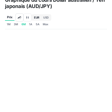
Graphique du cours Dollar australien / Yen
japonais (AUD/JPY)
Prix
EUR
USD
1M
3M
6M
1A
5A
Max