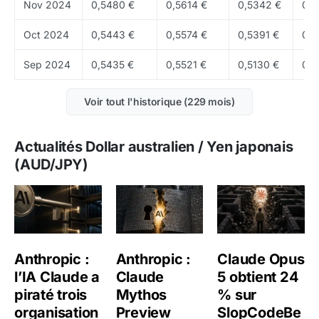
deux régimes de risque. C'est ce qui fait toute la
Nov 2024
0,5480 €
0,5614 €
0,5342 €
0,5
richesse analytique du marché des changes, mais
Oct 2024
0,5443 €
0,5574 €
0,5391 €
0,5
aussi sa difficulté pour les investisseurs moins
familiers.
Sep 2024
0,5435 €
0,5521 €
0,5130 €
0,5
Comprendre cette mécanique de base est essentiel
Voir tout l'historique (229 mois)
pour interpréter correctement le cours de Dollar
australien / Yen japonais. Cela permet de relier la
Actualités Dollar australien / Yen japonais
variation du jour à une logique macro plus large,
(AUD/JPY)
plutôt que d'observer le prix comme un chiffre
abstrait sans contexte.
Comment évolue Dollar australien / Yen
japonais sur les différents horizons ?
Anthropic :
Anthropic :
Claude Opus
La variation sur 24 heures de Dollar australien / Yen
l’IA Claude a
Claude
5 obtient 24
japonais ressort à 0,02%. Comme pour les autres
piraté trois
Mythos
% sur
classes d'actifs, cette donnée a de la valeur
organisation
Preview
SlopCodeBe