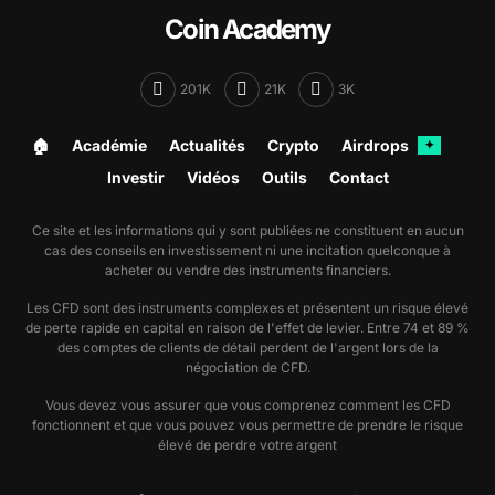
Les banques centrales jouent un rôle central sur les
Coin Academy
grandes paires. Le différentiel de ton, de rythme de
baisse ou de hausse de taux, ainsi que la lecture de
201K
21K
3K
l'inflation, peuvent modifier durablement la trajectoire
de Dollar australien / Yen japonais. Même en
🏠︎
Académie
Actualités
Crypto
Airdrops
✦
l'absence d'annonce immédiate, le simple
Investir
Vidéos
Outils
Contact
changement d'anticipation du marché peut suffire à
déplacer la paire.
Ce site et les informations qui y sont publiées ne constituent en aucun
cas des conseils en investissement ni une incitation quelconque à
Suivre Dollar australien / Yen japonais implique donc
acheter ou vendre des instruments financiers.
de surveiller non seulement les décisions officielles,
Les CFD sont des instruments complexes et présentent un risque élevé
mais aussi les attentes implicites du marché
de perte rapide en capital en raison de l'effet de levier. Entre 74 et 89 %
des comptes de clients de détail perdent de l'argent lors de la
monétaire. C'est cette hiérarchie des facteurs qui
négociation de CFD.
permet de mieux comprendre les grands mouvements
Vous devez vous assurer que vous comprenez comment les CFD
de change.
fonctionnent et que vous pouvez vous permettre de prendre le risque
élevé de perdre votre argent
Pourquoi la paire Dollar australien / Yen
japonais intéresse-t-elle aussi les non-