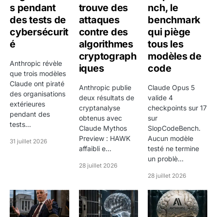
seulement lorsqu'elle est replacée dans une
s pendant
trouve des
nch, le
trajectoire plus large. C'est d'autant plus vrai sur le
des tests de
attaques
benchmark
forex, où le bruit de court terme peut être élevé,
cybersécurit
contre des
qui piège
notamment autour des annonces de banques
é
algorithmes
tous les
centrales, des statistiques d'emploi, d'inflation ou des
cryptograph
modèles de
Anthropic révèle
chiffres de croissance.
iques
code
que trois modèles
Claude ont piraté
La paire évolue également de -2,02% sur cinq jours,
Anthropic publie
Claude Opus 5
des organisations
deux résultats de
valide 4
+1,35% sur un mois, +0,52% sur trois mois, +1,24%
extérieures
cryptanalyse
checkpoints sur 17
sur six mois, +6,49% depuis le début de l'année et
pendant des
obtenus avec
sur
tests...
+15,79% sur un an. Cette lecture multi-horizons aide
Claude Mythos
SlopCodeBench.
Preview : HAWK
Aucun modèle
à savoir si la paire est dans une tendance macro
31 juillet 2026
affaibli e...
testé ne termine
installée, dans une simple phase de correction ou
un problè...
dans un régime sans direction claire.
28 juillet 2026
28 juillet 2026
La plage des 52 dernières semaines, entre $94.40 et
$114.92, apporte un repère complémentaire. Elle
permet de mesurer l'amplitude historique récente de