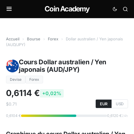
Coin Academy
Accueil
›
Bourse
›
Forex
›
Dollar australien / Yen japonais
(AUD/JPY)
Cours Dollar australien / Yen
japonais (AUD/JPY)
Devise
Forex
0,6114 €
+0,02%
$0.71
EUR
USD
0,6104 €
0,6120 €
24h