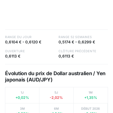
RANGE DU JOUR
RANGE 52 SEMAINES
0,6104 €
-
0,6120 €
0,5174 €
-
0,6299 €
OUVERTURE
CLÔTURE PRÉCÉDENTE
0,6113 €
0,6113 €
Évolution du prix de Dollar australien / Yen
japonais (AUD/JPY)
1J
5J
1M
+0,02%
-2,02%
+1,35%
3M
6M
DÉBUT 2026