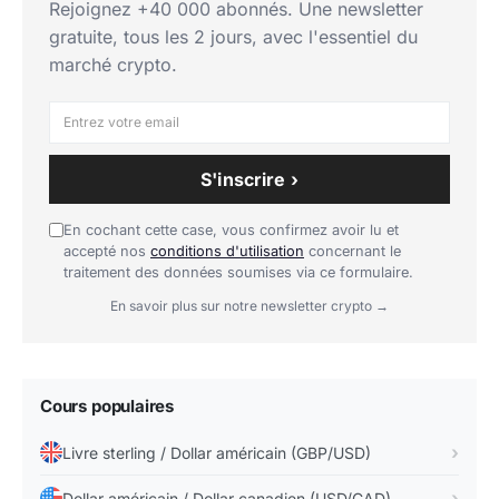
Rejoignez +40 000 abonnés. Une newsletter
plage 52 semaines et rappel des facteurs clés. Cela
gratuite, tous les 2 jours, avec l'essentiel du
permet de garder une lecture structurée plutôt que de
marché crypto.
réagir à chaque mouvement de marché.
Quels risques faut-il surveiller sur Dollar
australien / Yen japonais ?
S'inscrire ›
Le premier risque consiste à surinterpréter un
mouvement de très court terme. Sur le forex, les
En cochant cette case, vous confirmez avoir lu et
annonces de politique monétaire, les chiffres
accepté nos
conditions d'utilisation
concernant le
traitement des données soumises via ce formulaire.
d'inflation ou les surprises géopolitiques peuvent
En savoir plus sur notre newsletter crypto →
provoquer des accélérations violentes qui se
corrigent ensuite partiellement. Lire la paire
uniquement à travers la variation du jour est donc
souvent trompeur.
Cours populaires
Le deuxième risque est lié au levier. Beaucoup
Livre sterling / Dollar américain (GBP/USD)
d'expositions forex sont prises avec des produits qui
Dollar américain / Dollar canadien (USD/CAD)