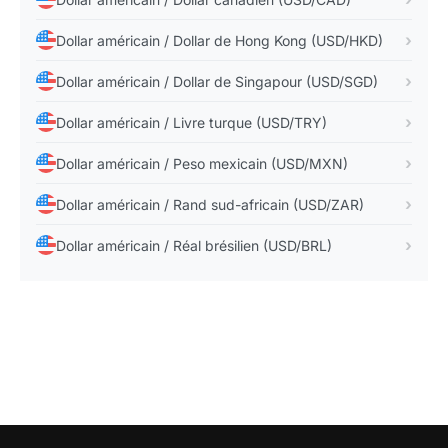
amplifient autant les gains potentiels que les pertes.
Même une paire très liquide et très suivie comme
Dollar américain / Dollar de Hong Kong (USD/HKD)
Dollar australien / Yen japonais peut devenir risquée
Dollar américain / Dollar de Singapour (USD/SGD)
si elle est traitée avec trop de taille ou sans cadre
clair. Une bonne lecture macro ne remplace jamais la
Dollar américain / Livre turque (USD/TRY)
gestion du risque.
Dollar américain / Peso mexicain (USD/MXN)
Enfin, il faut garder à l'esprit que les régimes de
Dollar américain / Rand sud-africain (USD/ZAR)
marché changent. Une paire peut être guidée par les
taux pendant plusieurs mois, puis devenir
Dollar américain / Réal brésilien (USD/BRL)
soudainement très sensible au risque global ou à la
géopolitique. L'important est donc de raisonner en
scénarios plutôt qu'en automatismes.
Comment les banques centrales
influencent-elles Dollar australien / Yen
japonais dans le temps ?