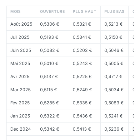
australien / Yen japonais ?
MOIS
OUVERTURE
PLUS HAUT
PLUS BAS
CL
Dollar australien / Yen japonais met en relation Dollar
Août 2025
0,5306 €
0,5321 €
0,5213 €
0,5
australien et Yen japonais. Son niveau indique
combien d'unités de la devise de cotation sont
Juil 2025
0,5193 €
0,5341 €
0,5150 €
0,5
nécessaires pour obtenir une unité de la devise de
Juin 2025
0,5082 €
0,5202 €
0,5046 €
0,5
base. Cette définition, simple en apparence, est
indispensable pour éviter les confusions courantes
Mai 2025
0,5010 €
0,5243 €
0,5005 €
0,5
sur le forex. Quand la paire monte, cela ne signifie
pas automatiquement que "tout va mieux" pour une
Avr 2025
0,5137 €
0,5225 €
0,4717 €
0,5
économie: cela indique avant tout que la devise de
Mar 2025
0,5115 €
0,5249 €
0,5034 €
0,5
base s'apprécie relativement à la devise de cotation.
Fév 2025
0,5285 €
0,5335 €
0,5083 €
0,5
Le forex est donc un marché d'arbitrage relatif. Une
paire se lit toujours dans un rapport entre deux
Jan 2025
0,5322 €
0,5436 €
0,5241 €
0,5
politiques monétaires, deux cycles
Déc 2024
0,5342 €
0,5413 €
0,5236 €
0,5
macroéconomiques, deux contextes d'inflation ou