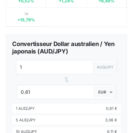
+0,52%
+1,24%
+6,49%
1A
+15,79%
Convertisseur Dollar australien / Yen
japonais (AUD/JPY)
AUD/JPY
⇌
1 AUD/JPY
0,61 €
5 AUD/JPY
3,06 €
10 AUD/JPY
6,11 €