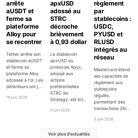
$1.31, apporte un repère complémentaire. Elle permet
arrête
apxUSD
règlement
de mesurer l'amplitude historique récente de la paire
aUSDT et
adossé au
par
et de savoir si le niveau actuel se situe dans une zone
ferme sa
STRC
stablecoins :
déjà extrême ou au contraire dans une zone médiane
plateforme
décroche
USDC,
Alloy pour
brièvement
PYUSD et
encore compatible avec plusieurs scénarios.
se recentrer
à 0,93 dollar
RLUSD
Quels facteurs macro influencent le cours
intégrés au
de Dollar américain / Dollar de Singapour ?
Tether arrête son
Le stablecoin
réseau
stablecoin aUSDT
apxUSD du
et ferme sa
protocole Apyx,
Les taux directeurs sont l'un des moteurs les plus
Mastercard étend
plateforme Alloy
adossé aux
importants du forex. Lorsqu'une banque centrale
ses capacités de
adossée à l'or. Les
actions
règlement aux
paraît plus restrictive qu'une autre, sa devise a
détenteurs ont j...
préférentielles
stablecoins
souvent tendance à se renforcer. A cela s'ajoutent
STRC de
régulés,
18 juin 2026
Strategy, est bri...
l'inflation, la croissance, les données d'emploi, les
permettant des
transactions 24/...
attentes de politique monétaire et parfois les écarts
4 juin 2026
de rendement obligataire. Le forex est ainsi un
3 juin 2026
marché où la macroéconomie se transmet très vite
aux prix.
Voir plus d'actualités