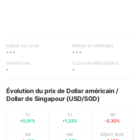
RANGE DU JOUR
RANGE 52 SEMAINES
-
-
-
-
-
-
OUVERTURE
CLÔTURE PRÉCÉDENTE
-
-
Évolution du prix de Dollar américain /
Dollar de Singapour (USD/SGD)
1J
5J
1M
+0,01%
+1,33%
-0,30%
3M
6M
DÉBUT 2026