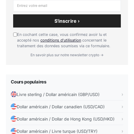
Une approche disciplinée consiste à utiliser quelques
repères simples: prix actuel, variations par horizon,
S'inscrire ›
plage 52 semaines et rappel des facteurs clés. Cela
permet de garder une lecture structurée plutôt que
En cochant cette case, vous confirmez avoir lu et
de réagir à chaque mouvement de marché.
accepté nos
conditions d'utilisation
concernant le
traitement des données soumises via ce formulaire.
Quels risques faut-il surveiller sur Dollar
En savoir plus sur notre newsletter crypto →
américain / Dollar de Singapour ?
Le premier risque consiste à surinterpréter un
mouvement de très court terme. Sur le forex, les
Cours populaires
annonces de politique monétaire, les chiffres
d'inflation ou les surprises géopolitiques peuvent
Livre sterling / Dollar américain (GBP/USD)
provoquer des accélérations violentes qui se
Dollar américain / Dollar canadien (USD/CAD)
corrigent ensuite partiellement. Lire la paire
uniquement à travers la variation du jour est donc
Dollar américain / Dollar de Hong Kong (USD/HKD)
souvent trompeur.
Dollar américain / Livre turque (USD/TRY)