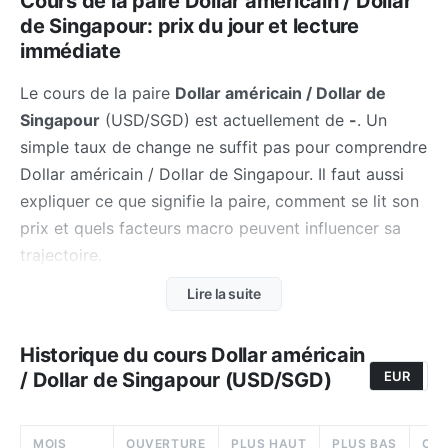
Cours de la paire Dollar américain / Dollar
de Singapour: prix du jour et lecture
immédiate
Le cours de la paire
Dollar américain / Dollar de
Singapour
(USD/SGD) est actuellement de
-
. Un
simple taux de change ne suffit pas pour comprendre
Dollar américain / Dollar de Singapour. Il faut aussi
expliquer ce que signifie la paire, comment se lit son
prix et quels facteurs macro peuvent influencer sa
trajectoire.
Lire la suite
Sur le marché des changes, le niveau du cours reflète
l'équilibre relatif entre deux zones monétaires et non
la "valeur absolue" d'une devise prise isolément.
Historique du cours Dollar américain
/ Dollar de Singapour (USD/SGD)
EUR
U
Cette lecture gagne en clarté lorsqu'on la compare
avec
le hub Forex
et
la page Bourse
.
MOIS
OUVERTURE
PLUS HAUT
PLUS BAS
CL