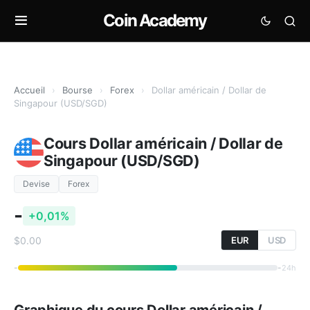
Coin Academy
Accueil
›
Bourse
›
Forex
›
Dollar américain / Dollar de
Singapour (USD/SGD)
Cours Dollar américain / Dollar de
Singapour (USD/SGD)
Devise
Forex
-
+0,01%
$0.00
EUR
USD
-
-
24h