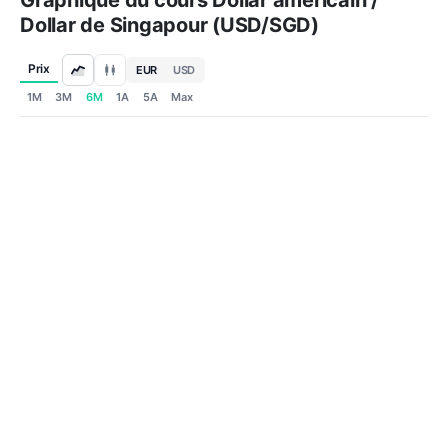
Graphique du cours Dollar américain /
Dollar de Singapour (USD/SGD)
Prix
EUR
USD
1M
3M
6M
1A
5A
Max