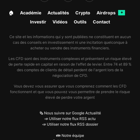
influencent-elles Dollar américain / Dollar
de Singapour dans le temps ?
🏠︎
Académie
Actualités
Crypto
Airdrops
✦
Investir
Vidéos
Outils
Contact
Les banques centrales jouent un rôle central sur les
grandes paires. Le différentiel de ton, de rythme de
Ce site et les informations qui y sont publiées ne constituent en aucun
baisse ou de hausse de taux, ainsi que la lecture de
cas des conseils en investissement ni une incitation quelconque à
l'inflation, peuvent modifier durablement la trajectoire
acheter ou vendre des instruments financiers.
de Dollar américain / Dollar de Singapour. Même en
Les CFD sont des instruments complexes et présentent un risque élevé
l'absence d'annonce immédiate, le simple
de perte rapide en capital en raison de l'effet de levier. Entre 74 et 89 %
des comptes de clients de détail perdent de l'argent lors de la
changement d'anticipation du marché peut suffire à
négociation de CFD.
déplacer la paire.
Vous devez vous assurer que vous comprenez comment les CFD
fonctionnent et que vous pouvez vous permettre de prendre le risque
Suivre Dollar américain / Dollar de Singapour
élevé de perdre votre argent
implique donc de surveiller non seulement les
décisions officielles, mais aussi les attentes implicites
🗞️ Nous suivre sur Google Actualité
📣 Utiliser notre flux RSS actu
du marché monétaire. C'est cette hiérarchie des
📣 Utiliser notre flux RSS dossier
facteurs qui permet de mieux comprendre les grands
👪 Notre équipe
mouvements de change.