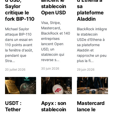
d’USD,
lancent le
d’Ethena à
autres classes d'actifs, cette donnée a de la valeur
Saylor
stablecoin
sa
seulement lorsqu'elle est replacée dans une
critique le
Open USD
plateforme
trajectoire plus large. C'est d'autant plus vrai sur le
fork BIP-110
Aladdin
Visa, Stripe,
forex, où le bruit de court terme peut être élevé,
Mastercard,
Michael Saylor
BlackRock intègre
notamment autour des annonces de banques
BlackRock et 140
attaque BIP-110
le stablecoin
centrales, des statistiques d'emploi, d'inflation ou des
entreprises
dans un essai en
USDe d'Ethena à
lancent Open
chiffres de croissance.
110 points avant
sa plateforme
USD, un
la fenêtre d'août,
Aladdin et
stablecoin qui
La paire évolue également de +1,33% sur cinq jours,
pendant que
rapproche un peu
reverse s...
Stra...
plus la fi...
-0,30% sur un mois, +1,42% sur trois mois, +0,97%
sur six mois, -0,12% depuis le début de l'année et
30 juin 2026
20 juillet 2026
29 juin 2026
-0,06% sur un an. Cette lecture multi-horizons aide à
savoir si la paire est dans une tendance macro
installée, dans une simple phase de correction ou
dans un régime sans direction claire.
USDT :
Apyx : son
Mastercard
La plage des 52 dernières semaines, entre $1.26 et
Tether
stablecoin
lance le