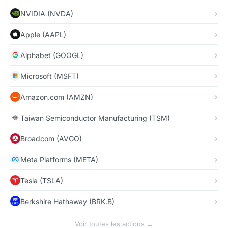
NVIDIA (NVDA)
Apple (AAPL)
Alphabet (GOOGL)
Microsoft (MSFT)
Amazon.com (AMZN)
Taiwan Semiconductor Manufacturing (TSM)
Broadcom (AVGO)
Meta Platforms (META)
Tesla (TSLA)
Berkshire Hathaway (BRK.B)
Voir toutes les actions →