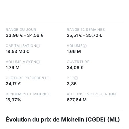
RANGE DU JOUR
RANGE 52 SEMAINES
33,96 €
-
34,56 €
25,51 €
-
35,72 €
CAPITALISATION
VOLUME
i
i
18,53 Md €
1,66 M
VOLUME MOYEN
OUVERTURE
i
1,79 M
34,06 €
CLÔTURE PRÉCÉDENTE
PER
i
34,17 €
3,35
RENDEMENT DIVIDENDE
ACTIONS EN CIRCULATION
15,97%
677,64 M
Évolution du prix de Michelin (CGDE) (ML)