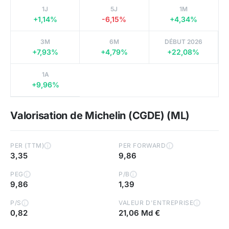
1J
5J
1M
+1,14%
-6,15%
+4,34%
3M
6M
DÉBUT 2026
+7,93%
+4,79%
+22,08%
1A
+9,96%
Valorisation de Michelin (CGDE) (ML)
PER (TTM)
PER FORWARD
i
i
3,35
9,86
PEG
P/B
i
i
9,86
1,39
P/S
VALEUR D'ENTREPRISE
i
i
0,82
21,06 Md €