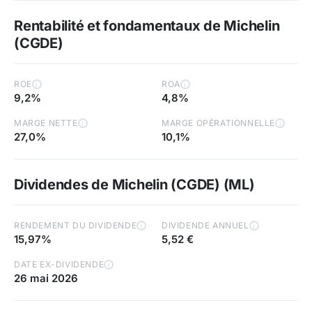
Rentabilité et fondamentaux de Michelin
(CGDE)
ROE
ROA
i
i
9,2%
4,8%
MARGE NETTE
MARGE OPÉRATIONNELLE
i
i
27,0%
10,1%
Dividendes de Michelin (CGDE) (ML)
RENDEMENT DU DIVIDENDE
DIVIDENDE ANNUEL
i
i
15,97%
5,52 €
DATE EX-DIVIDENDE
i
26 mai 2026