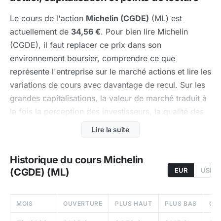
Le cours de l'action
Michelin (CGDE)
(ML) est
actuellement de
34,56 €
. Pour bien lire Michelin
(CGDE), il faut replacer ce prix dans son
environnement boursier, comprendre ce que
représente l'entreprise sur le marché actions et lire les
variations de cours avec davantage de recul. Sur les
grandes capitalisations, la valeur de marché traduit à
la fois la perception des investisseurs, la qualité des
résultats et le niveau d'exigence déjà intégré dans la
Lire la suite
valorisation.
Historique du cours Michelin
Avec une capitalisation d'environ 18,53 Md €,
(CGDE) (ML)
EUR
USD
Michelin (CGDE) fait partie des dossiers qui attirent
naturellement l'attention des investisseurs particuliers
comme institutionnels. La lecture du cours de l'action
MOIS
OUVERTURE
PLUS HAUT
PLUS BAS
CL
doit donc se faire a plusieurs niveaux: la variation du