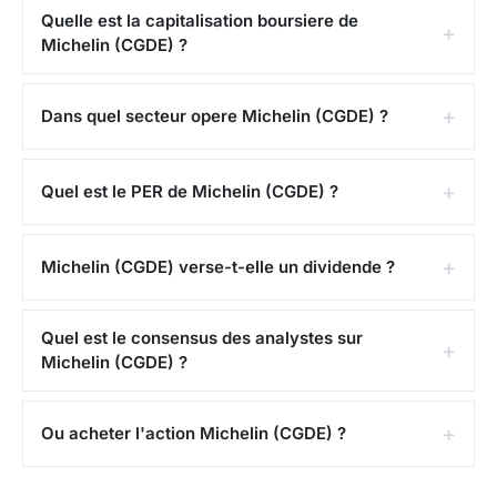
aide a mesurer la maturite du mouvement et le niveau
Quelle est la capitalisation boursiere de
de volatilite deja absorbe par le marche.
Michelin (CGDE) ?
Quels facteurs peuvent faire monter ou
baisser l'action Michelin (CGDE) ?
Dans quel secteur opere Michelin (CGDE) ?
Le cours d'une grande action est influence par
plusieurs familles de facteurs. Il y a d'abord les
Quel est le PER de Michelin (CGDE) ?
facteurs internes: croissance du chiffre d'affaires,
discipline sur les couts, rentabilite, capacite a tenir les
Michelin (CGDE) verse-t-elle un dividende ?
objectifs annonces et qualite de l'allocation du
capital. Viennent ensuite les facteurs sectoriels:
Quel est le consensus des analystes sur
intensite concurrentielle, innovation, rythme de
Michelin (CGDE) ?
renouvellement de l'offre, pression sur les prix ou
sensibilité du secteur a la conjoncture. Enfin, il y a les
facteurs macro: taux d'interet, inflation,
Ou acheter l'action Michelin (CGDE) ?
consommation, dollar et appetit global pour le risque.