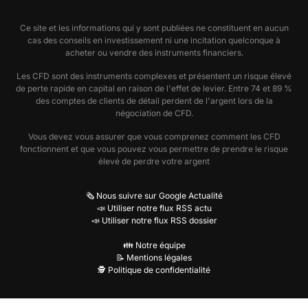
Quels fondamentaux distinguent vraiment
Ce site et les informations qui y sont publiées ne constituent en aucun
Michelin (CGDE) dans son industrie ?
cas des conseils en investissement ni une incitation quelconque à
acheter ou vendre des instruments financiers.
Au-delà du prix, le dossier Michelin (CGDE) doit être
Les CFD sont des instruments complexes et présentent un risque élevé
lu à travers sa position concurrentielle, sa capacité à
de perte rapide en capital en raison de l'effet de levier. Entre 74 et 89 %
des comptes de clients de détail perdent de l'argent lors de la
protéger ses marges, la qualité de son exécution et la
négociation de CFD.
visibilité de sa croissance. C'est ce faisceau de
Vous devez vous assurer que vous comprenez comment les CFD
fondamentaux qui explique le niveau de valorisation
fonctionnent et que vous pouvez vous permettre de prendre le risque
accepté par le marché à un instant donné.
élevé de perdre votre argent
Lorsque le titre bouge fortement, la bonne question
🗞️ Nous suivre sur Google Actualité
n'est donc pas seulement de savoir s'il monte ou s'il
📣 Utiliser notre flux RSS actu
📣 Utiliser notre flux RSS dossier
baisse, mais quel paramètre fondamental le marché
est en train de réévaluer: croissance, marges, risque,
👪 Notre équipe
📝 Mentions légales
bilan ou discipline d'allocation du capital.
🕵️ Politique de confidentialité
Quels fondamentaux chiffrés ressortent