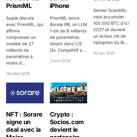
de l'entreprise font aussi partie du contexte à
PrismML
iPhone
Semler Scientific
surveiller. Ils influencent la base d'investisseurs, la
veut accumuler
Apple discute
PrismML lance
sensibilité à certaines données macro et parfois la
105 000 BTC d’ici
avec PrismML, qui
Bonsai 8B, un LLM
manière dont le titre est valorisé face à ses pairs.
2027 et devient
affirme
1-bit de 8 milliards
un acteur clé de
compresser un
de paramètres
Comment evolue le cours de Michelin
l’adoption du Bi...
modèle de 27
tenant dans 1,15
(CGDE) sur les differents horizons de
milliards de
Go. Compétitif a...
20 juin 2025
temps ?
paramètres à
2 avril 2026
moins d...
A tres court terme, Michelin (CGDE) affiche une
16 juillet 2026
variation de 1,14%. Ce repere est utile pour suivre la
seance, mais il reste insuffisant s'il est observe seul.
Pour distinguer un simple bruit de marche d'un
mouvement plus structurel, il faut aussi regarder la
trajectoire sur cinq jours, un mois, trois mois, six
NFT : Sorare
Crypto :
mois, le debut d'annee et un an. Cette lecture aide a
signe un
Socios.com
replacer le titre dans une logique de momentum
deal avec la
devient le
plutot que dans une reaction emotionnelle au dernier