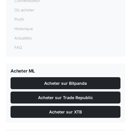
Convertisseur
actualités liées au titre
et
le graphique en temps réel
.
Où acheter
Comment analyser la valorisation de
Profil
Michelin (CGDE) en bourse ?
Historique
Le PER actuel de Michelin (CGDE) ressort a 3,35 et le
Actualités
PER forward a 9,86 lorsque cette donnee est
FAQ
disponible. Ces ratios ne donnent pas une verite
automatique, mais ils aident a replacer l'entreprise
dans une logique de valorisation relative. Un multiple
Acheter ML
eleve peut signifier que le marche paie une
croissance future importante, une qualite de bilan
Acheter sur Bitpanda
superieure, une meilleure visibilité ou une position
Acheter sur Trade Republic
competitive defendable.
A l'inverse, un multiple plus faible peut traduire un
Acheter sur XTB
dossier plus mature, plus cyclique ou plus expose a
des risques d'execution. L'important est donc moins