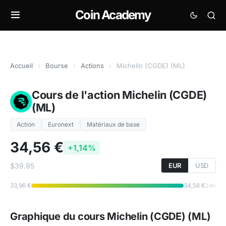
Coin Academy
Accueil
›
Bourse
›
Actions
›
Michelin (CGDE) (ML)
Cours de l'action Michelin (CGDE)
(ML)
Action
Euronext
Matériaux de base
34,56 €
+1,14%
$39.95
EUR
USD
33,96 €
34,56 €
24h
Graphique du cours Michelin (CGDE) (ML)