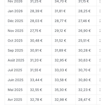
Fév 2026
31,25 €
34,70 €
31,15 €
34,
jour, bien sûr, mais aussi l'evolution sur plusieurs
semaines, la place du titre dans son secteur, la
Jan 2026
28,39 €
31,81 €
28,25 €
31,
valorisation implicite du dossier et les attentes du
Déc 2025
28,03 €
28,77 €
27,46 €
28,
marche vis-a-vis de sa croissance future. Pour
comparer ce dossier à d'autres grandes
Nov 2025
27,75 €
29,12 €
26,90 €
28,
capitalisations, il est utile de revenir aussi vers
le hub
actions
ou vers
l'ensemble de la Bourse
sur Coin
Oct 2025
30,48 €
31,52 €
25,51 €
27,
Academy.
Sep 2025
30,91 €
31,89 €
30,28 €
30,
Que fait Michelin (CGDE) et pourquoi cette
Août 2025
31,20 €
32,95 €
30,63 €
30,
action est-elle autant suivie ?
Juil 2025
31,55 €
33,03 €
30,70 €
31,
Michelin (CGDE) evolue dans le secteur Matériaux de
base et plus precisement dans l'industrie Specialty
Juin 2025
33,44 €
33,58 €
30,80 €
31,
Chemicals. Au-dela du ticker, le sujet de fond reste le
Mai 2025
32,55 €
35,30 €
32,23 €
33,
meme: comprendre quel modele economique soutient
l'activite, quelle position concurrentielle justifie le
Avr 2025
32,78 €
32,98 €
28,47 €
32,
niveau de valorisation et pourquoi le titre occupe une