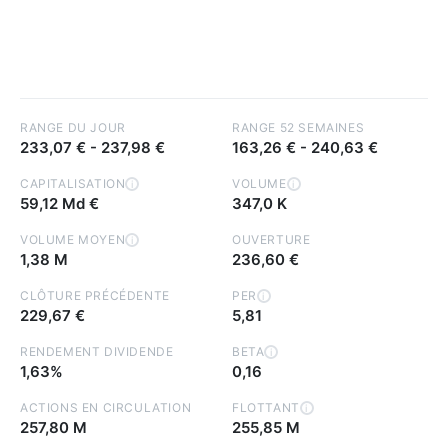
RANGE DU JOUR
RANGE 52 SEMAINES
233,07 €
-
237,98 €
163,26 €
-
240,63 €
CAPITALISATION
VOLUME
i
i
59,12 Md €
347,0 K
VOLUME MOYEN
OUVERTURE
i
1,38 M
236,60 €
CLÔTURE PRÉCÉDENTE
PER
i
229,67 €
5,81
RENDEMENT DIVIDENDE
BETA
i
1,63%
0,16
ACTIONS EN CIRCULATION
FLOTTANT
i
257,80 M
255,85 M