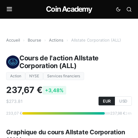
Coin Academy
Accueil
›
Bourse
›
Actions
›
Allstate Corporation (ALL)
Cours de l'action Allstate
Corporation (ALL)
Action
NYSE
Services financiers
237,67 €
+3,48%
$273.81
EUR
USD
233,07 €
237,98 €
24h
Graphique du cours Allstate Corporation