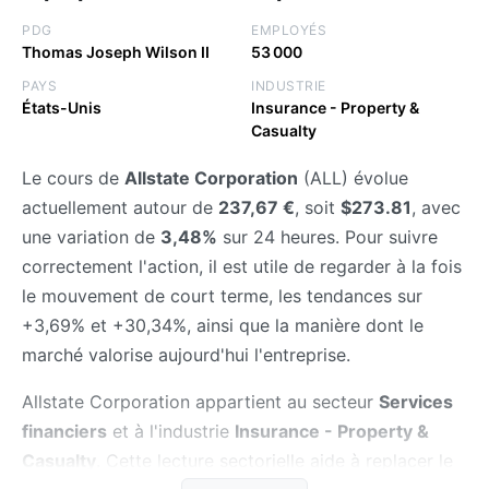
PDG
EMPLOYÉS
Thomas Joseph Wilson II
53 000
PAYS
INDUSTRIE
États-Unis
Insurance - Property &
Casualty
Le cours de
Allstate Corporation
(ALL) évolue
actuellement autour de
237,67 €
, soit
$273.81
, avec
une variation de
3,48%
sur 24 heures. Pour suivre
correctement l'action, il est utile de regarder à la fois
le mouvement de court terme, les tendances sur
+3,69% et +30,34%, ainsi que la manière dont le
marché valorise aujourd'hui l'entreprise.
Allstate Corporation appartient au secteur
Services
financiers
et à l'industrie
Insurance - Property &
Casualty
. Cette lecture sectorielle aide à replacer le