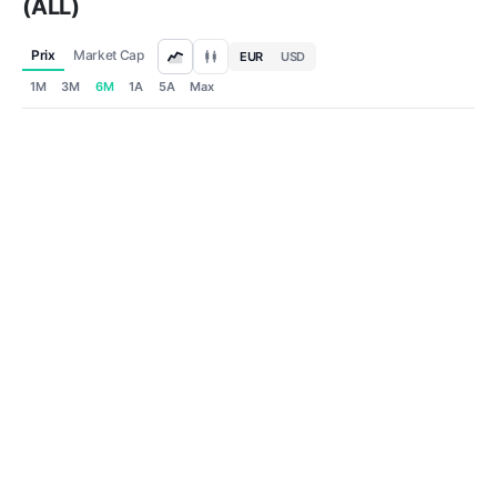
(ALL)
Prix
Market Cap
EUR
USD
1M
3M
6M
1A
5A
Max