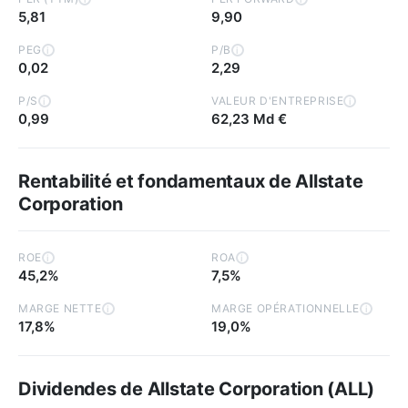
5,81
9,90
PEG
P/B
i
i
0,02
2,29
P/S
VALEUR D'ENTREPRISE
i
i
0,99
62,23 Md €
Rentabilité et fondamentaux de Allstate
Corporation
ROE
ROA
i
i
45,2%
7,5%
MARGE NETTE
MARGE OPÉRATIONNELLE
i
i
17,8%
19,0%
Dividendes de Allstate Corporation (ALL)