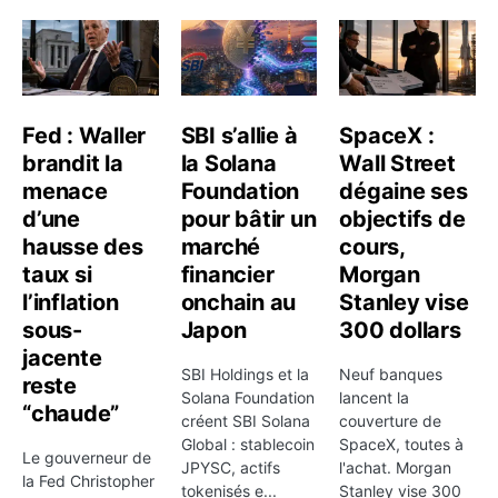
Quels facteurs peuvent faire bouger le
cours ?
Le titre peut réagir aux publications de résultats, aux
commentaires du management, aux changements de
Fed : Waller
SBI s’allie à
SpaceX :
consensus, aux annonces de dividende ou de rachat
brandit la
la Solana
Wall Street
d'actions, ainsi qu'aux facteurs macro qui touchent
menace
Foundation
dégaine ses
son secteur. Pour certaines entreprises, la sensibilité
d’une
pour bâtir un
objectifs de
aux taux ou au dollar est déterminante; pour d'autres,
hausse des
marché
cours,
ce sont plutôt la demande finale, les dépenses IT, les
taux si
financier
Morgan
prix de l'énergie ou les volumes de crédit qui donnent
l’inflation
onchain au
Stanley vise
le ton.
sous-
Japon
300 dollars
jacente
Le consensus des analystes reste un repère
SBI Holdings et la
Neuf banques
reste
secondaire mais utile pour mesurer l'écart entre les
Solana Foundation
lancent la
“chaude”
créent SBI Solana
couverture de
attentes du marché et les chiffres réellement publiés.
Global : stablecoin
SpaceX, toutes à
Quand une valeur s'éloigne fortement des
Le gouverneur de
JPYSC, actifs
l'achat. Morgan
la Fed Christopher
anticipations, la volatilité peut s'accélérer très vite.
tokenisés e...
Stanley vise 300