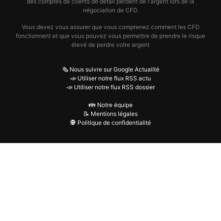
des comptes de clients de détail perdent de l'argent lors de la
négociation de CFD.
Vous devez vous assurer que vous comprenez comment les CFD
fonctionnent et que vous pouvez vous permettre de prendre le risque
élevé de perdre votre argent
🗞️ Nous suivre sur Google Actualité
📣 Utiliser notre flux RSS actu
📣 Utiliser notre flux RSS dossier
👪 Notre équipe
📝 Mentions légales
🕵️ Politique de confidentialité