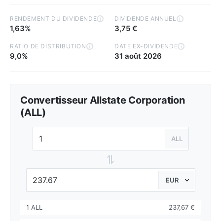
RENDEMENT DU DIVIDENDE
DIVIDENDE ANNUEL
i
i
1,63%
3,75 €
RATIO DE DISTRIBUTION
DATE EX-DIVIDENDE
i
i
9,0%
31 août 2026
Convertisseur Allstate Corporation
(ALL)
ALL
⇌
1 ALL
237,67 €