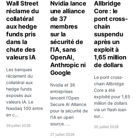
Wall Street
Nvidia lance
Allbridge
indicateurs n'ont de sens que rapportés au secteur et
réclame du
une alliance
Core : le
au profil de croissance du groupe. Une valeur de
collatéral
de 37
pont cross-
qualité peut conserver des multiples élevés pendant
aux hedge
membres
chain
longtemps, alors qu'une valeur cyclique peut paraître
funds pris
sur la
suspendu
bon marché au sommet d'un cycle puis se rerater
dans la
sécurité de
après un
rapidement.
chute des
l’IA, sans
exploit à
valeurs IA
OpenAI,
1,65 million
La rentabilité et la discipline financière comptent
Anthropic ni
de dollars
aussi. Le rendement du dividende, actuellement
Les banques
Google
proche de
1,63%
, peut apporter un complément utile,
réclament du
Le pont cross-
collatéral aux
mais il ne doit pas masquer les questions plus
chain Allbridge
Nvidia et 36
hedge funds
Core a été
entreprises
structurantes: qualité du bilan, visibilité des
exposés aux
exploité pour 1,65
lancent l'Open
bénéfices, exposition géographique, pouvoir de
valeurs IA. Le
million de dollars
Secure AI Alliance
Nasdaq 100 entre
fixation des prix et capacité à protéger les marges.
via un flash loan
pour la sécurité de
en c...
sur...
Le bloc
fondamentaux
permet justement de recouper
l'IA en open
source. ...
ces éléments plus finement.
29 juillet 2026
20 juillet 2026
27 juillet 2026