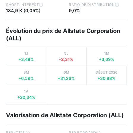
SHORT INTEREST
RATIO DE DISTRIBUTION
i
i
134,9 K (0,05%)
9,0%
Évolution du prix de Allstate Corporation
(ALL)
1J
5J
1M
+3,48%
-2,31%
+3,69%
3M
6M
DÉBUT 2026
+6,59%
+31,26%
+30,88%
1A
+30,34%
Valorisation de Allstate Corporation (ALL)
PER (TTM)
PER FORWARD
i
i