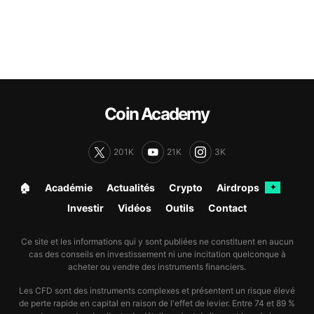
Coin Academy
201K
21K
3K
🏠︎
Académie
Actualités
Crypto
Airdrops
✦
Investir
Vidéos
Outils
Contact
Ce site et les informations qui y sont publiées ne constituent en aucun
cas des conseils en investissement ni une incitation quelconque à
acheter ou vendre des instruments financiers.
Les CFD sont des instruments complexes et présentent un risque élevé
de perte rapide en capital en raison de l'effet de levier. Entre 74 et 89 %